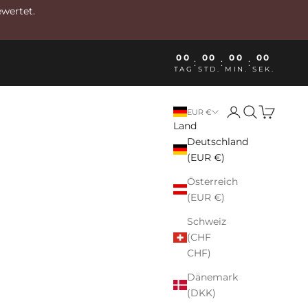
ewertet.
00
00
00
00
:
:
:
TAG
STD.
MIN.
SEK.
Anmelden
Suchen
Warenkor
EUR €
Land
Deutschland
(EUR €)
Österreich
(EUR €)
Schweiz
(CHF
CHF)
Dänemark
(DKK)