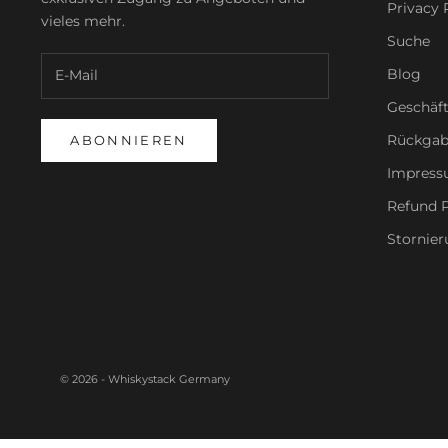
Privacy 
vieles mehr.
Suche
Blog
Geschäf
Rückgab
ABONNIEREN
Impres
Refund P
Stornier
© 2026 - Whiskystack Germany