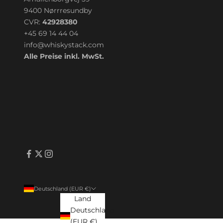
9400 Nørrresundby
CVR:
42928380
+45 69 14 44 04
info@whiskystack.com
Alle Preise inkl. MwSt.
Deutschland (EUR €)
Land
Deutschland
(EUR €)