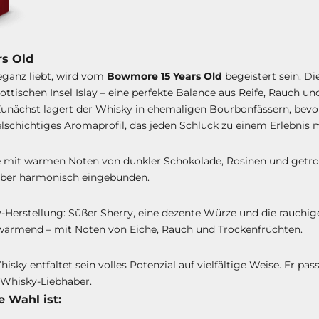
rs Old
eganz liebt, wird vom
Bowmore 15 Years Old
begeistert sein. Di
ttischen Insel Islay – eine perfekte Balance aus Reife, Rauch und
: Zunächst lagert der Whisky in ehemaligen Bourbonfässern, bev
ielschichtiges Aromaprofil, das jeden Schluck zu einem Erlebnis 
e mit warmen Noten von dunkler Schokolade, Rosinen und getroc
, aber harmonisch eingebunden.
Herstellung: Süßer Sherry, eine dezente Würze und die rauchig
ärmend – mit Noten von Eiche, Rauch und Trockenfrüchten.
sky entfaltet sein volles Potenzial auf vielfältige Weise. Er p
 Whisky-Liebhaber.
 Wahl ist: