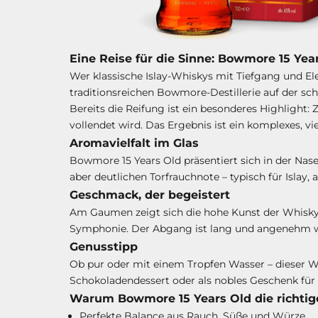
Eine Reise für die Sinne: Bowmore 15 Yea
Wer klassische Islay-Whiskys mit Tiefgang und El
traditionsreichen Bowmore-Destillerie auf der scho
Bereits die Reifung ist ein besonderes Highlight
vollendet wird. Das Ergebnis ist ein komplexes, v
Aromavielfalt im Glas
Bowmore 15 Years Old präsentiert sich in der Nas
aber deutlichen Torfrauchnote – typisch für Islay
Geschmack, der begeistert
Am Gaumen zeigt sich die hohe Kunst der Whisky-
Symphonie. Der Abgang ist lang und angenehm w
Genusstipp
Ob pur oder mit einem Tropfen Wasser – dieser Whi
Schokoladendessert oder als nobles Geschenk für
Warum Bowmore 15 Years Old die richtige
Perfekte Balance aus Rauch, Süße und Würze