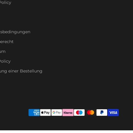
Policy
tsbedingungen
erecht
sum
olicy
ung einer Bestellung