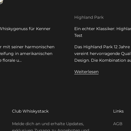
Highland Park
Whiskygenuss für Kenner
Ein echter Klassiker: Highl
Test
er mit seiner harmonischen
Das Highland Park 12 Jahr
Reifung in amerikanischen
vereint hervorragende Quali
florale u...
Design. Die Kombination au
Weiterlesen
Club Whiskystack
Links
Melde dich an und erhalte Updates,
AGB
exklusiven Zugang zu Angeboten und