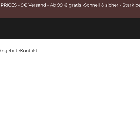
RICES - 9€ Versand - Ab 99 € gratis -Schnell & sicher - Stark b
Angebote
Kontakt