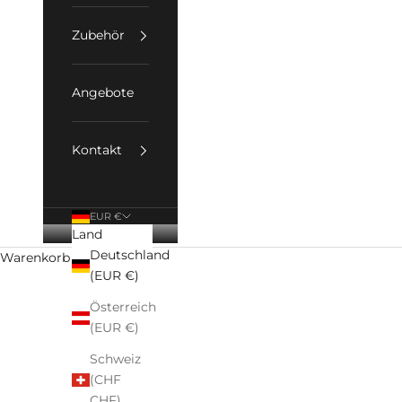
Zubehör
Angebote
Kontakt
EUR €
Land
Deutschland
Warenkorb
(EUR €)
Österreich
(EUR €)
STARTSEITE
SHOP
ROTWEIN
Schweiz
Entdecke unsere Rotweine – von vollmundig und kraftvo
(CHF
CHF)