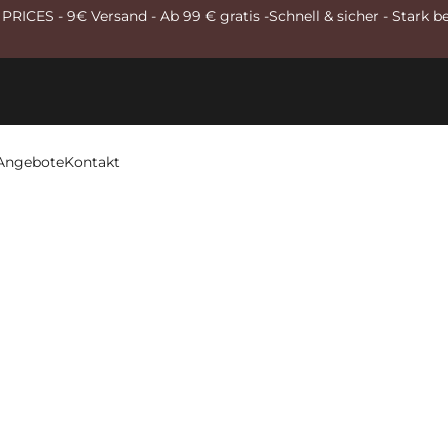
RICES - 9€ Versand - Ab 99 € gratis -Schnell & sicher - Stark b
Angebote
Kontakt