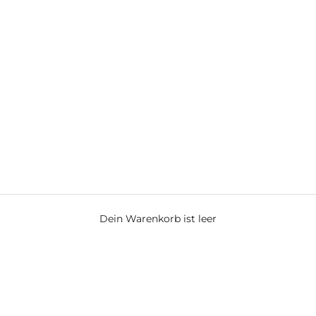
Dein Warenkorb ist leer
Rotwein
ll bis hin zu leicht und elegant. Perfekt für das Abendessen, g