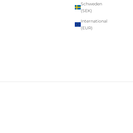
Schweden
(SEK)
International
(EUR)
emütliche Momente oder als Geschenk für Weinliebhaber.