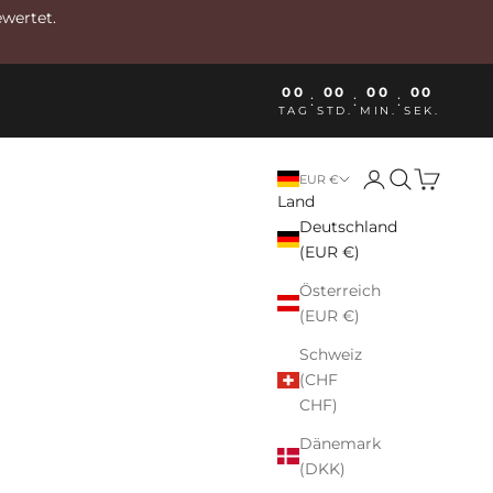
ewertet.
00
00
00
00
:
:
:
TAG
STD.
MIN.
SEK.
Anmelden
Suchen
Warenkor
EUR €
Land
Deutschland
(EUR €)
Österreich
(EUR €)
Schweiz
(CHF
CHF)
Dänemark
(DKK)