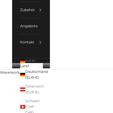
Zubehör
Angebote
Kontakt
EUR €
Land
Deutschland
Warenkorb
(EUR €)
The Art of Time®
erzählt die Geschichte von Bowmore in 
Österreich
Bowmore ist ein Pionier und die älteste lizenzierte Br
(EUR €)
Schweiz
(CHF
CHF)