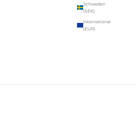
Schweden
(SEK)
International
(EUR)
auses und würdigt das Handwerk und Erbe, das hinter ihrem
te kontinuierlich verfeinert.
The Art of Time®
steht im