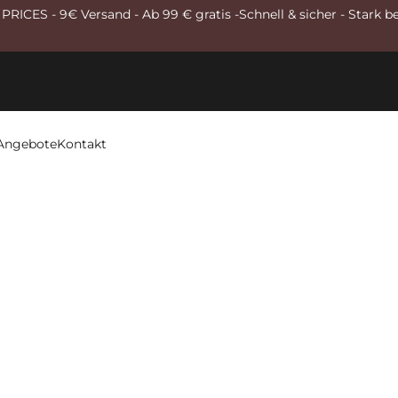
RICES - 9€ Versand - Ab 99 € gratis -Schnell & sicher - Stark b
Angebote
Kontakt