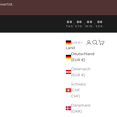
ewertet.
00
00
00
00
:
:
:
TAG
STD.
MIN.
SEK.
Anmelden
Suchen
Warenkor
EUR €
Land
Deutschland
(EUR €)
Österreich
(EUR €)
Schweiz
(CHF
CHF)
Dänemark
(DKK)