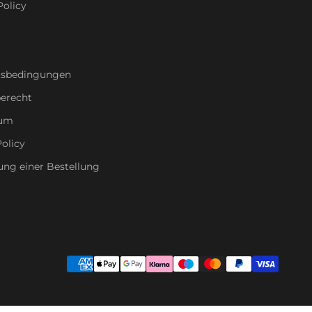
Policy
tsbedingungen
erecht
sum
olicy
ung einer Bestellung