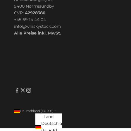
9400 Nørrresundby
CVR:
42928380
+45 69 14 44 04
info@whiskystack.com
Alle Preise inkl. MwSt.
Deutschland (EUR €)
Land
Deutschland
(EUR €)