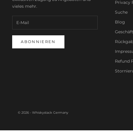
Privacy 
vieles mehr.
Suche
Blog
Geschäf
Rückgab
ABONNIEREN
Impres
Refund P
Stornier
© 2026 - Whiskystack Germany