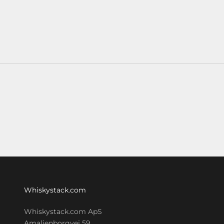
Whiskystack.com
Whiskystack.com ApS
Amalienborgvej 59