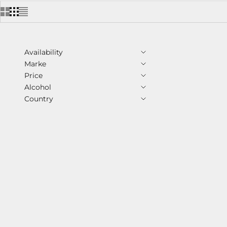
Availability
SPARE 13%
Marke
Price
Alcohol
Country
Bowmo
Angebo
€46,95