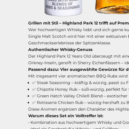
Grillen mit Stil – Highland Park 12 trifft auf 
Wer hochwertigen Whisky liebt und sich gerne kuli
Single Malt Scotch wird hier mit einer exklusiven
Geschmackserlebnisse der Spitzenklasse.
Authentischer Whisky-Genuss
Der Highland Park 12 Years Old überzeugt mit ei
Orkney-Inseln, gereift in Sherry Eichenfässern – i
Passend dazu: Vier ausgewählte Gewürze für de
Mit insgesamt vier aromatischen BBQ-Rubs wird d
✅ Steak Seasoning – kräftig & würzig, passt zu
✅ Chipotle Honey Rub – süß-würzig, perfekt fü
✅ Green Hatch Valley Chile® Blend – exotische
✅ Rotisserie Chicken Rub – würzig-herzhaft zu
Diese Aromen ergänzen den Charakter des Highl
Warum dieses Set ein Volltreffer ist:
• Kombination aus hochwertigem Whisky und G
• Ideal als Geschenk für Whisky- und Grillfans