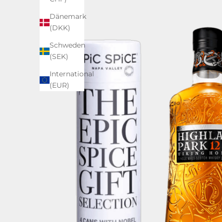
Dänemark
(DKK)
Schweden
(SEK)
International
(EUR)