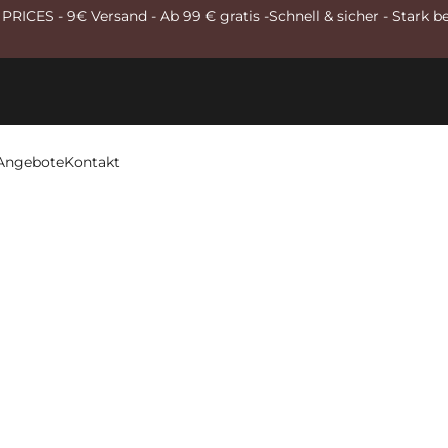
RICES - 9€ Versand - Ab 99 € gratis -Schnell & sicher - Stark b
Angebote
Kontakt