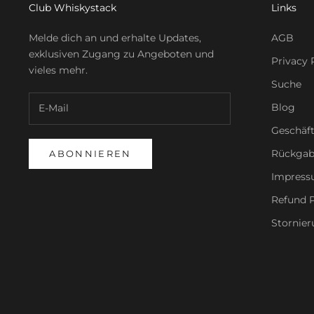
Club Whiskystack
Links
Melde dich an und erhalte Updates,
AGB
exklusiven Zugang zu Angeboten und
Privacy 
vieles mehr.
Suche
Blog
Geschäf
Rückgab
ABONNIEREN
Impres
Refund P
Stornier