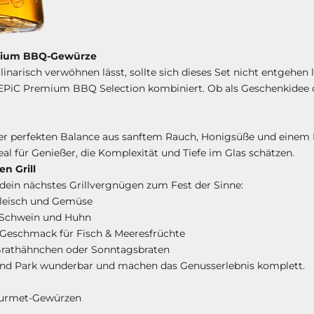
Premium BBQ-Gewürze
narisch verwöhnen lässt, sollte sich dieses Set nicht entgehen
 EPiC Premium BBQ Selection kombiniert. Ob als Geschenkidee ode
ner perfekten Balance aus sanftem Rauch, Honigsüße und einem 
deal für Genießer, die Komplexität und Tiefe im Glas schätzen.
n Grill
ein nächstes Grillvergnügen zum Fest der Sinne:
 Fleisch und Gemüse
r Schwein und Huhn
r Geschmack für Fisch & Meeresfrüchte
 Brathähnchen oder Sonntagsbraten
and Park wunderbar und machen das Genusserlebnis komplett.
ourmet-Gewürzen