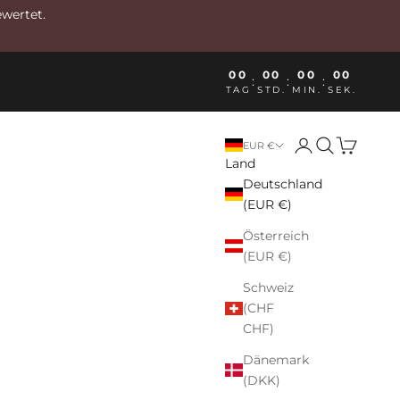
ewertet.
00
00
00
00
:
:
:
TAG
STD.
MIN.
SEK.
Anmelden
Suchen
Warenkor
EUR €
Land
Deutschland
(EUR €)
Österreich
(EUR €)
Schweiz
(CHF
CHF)
Dänemark
(DKK)