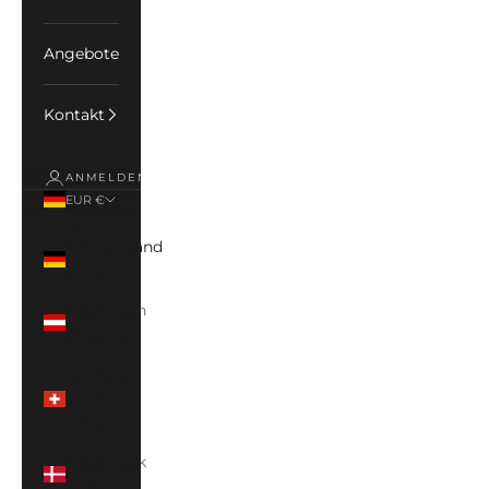
Angebote
Kontakt
ANMELDEN
EUR €
Land
Deutschland
(EUR €)
Österreich
(EUR €)
Schweiz
(CHF
CHF)
Dänemark
(DKK)