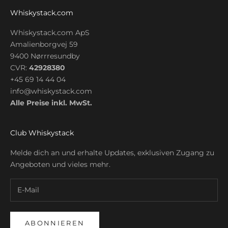
Whiskystack.com
Whiskystack.com ApS
Amalienborgvej 59
9400 Nørrresundby
CVR:
42928380
+45 69 14 44 04
info@whiskystack.com
Alle Preise inkl. MwSt.
Club Whiskystack
Melde dich an und erhalte Updates, exklusiven Zugang zu
Angeboten und vieles mehr.
ABONNIEREN