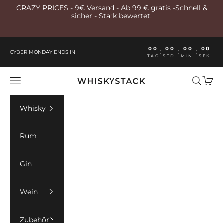
Zum Inhalt springen
CRAZY PRICES - 9€ Versand - Ab 99 € gratis -Schnell &
sicher - Stark bewertet.
00
00
00
00
:
:
:
CYBER MONDAY ENDS IN
TAG
STD.
MIN.
SEK.
Whiskystack Germany
Menü
Suchen
Ware
Whisky
Rum
Gin
Wein
Zubehör