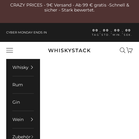
Zum Inhalt springen
CRAZY PRICES - 9€ Versand - Ab 99 € gratis -Schnell &
sicher - Stark bewertet.
00
00
00
00
:
:
:
CYBER MONDAY ENDS IN
TAG
STD.
MIN.
SEK.
Whiskystack Germany
Menü
Suchen
Ware
Whisky
Rum
Gin
Wein
Zubehör