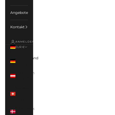
Angebote
Kontakt
ANMELDEN
EUR €
Land
Deutschland
(EUR €)
Österreich
(EUR €)
Schweiz
(CHF
CHF)
Dänemark
(DKK)