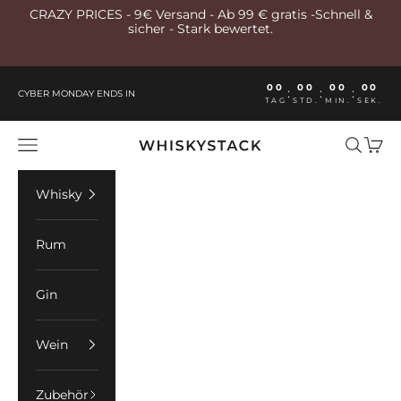
Zum Inhalt springen
CRAZY PRICES - 9€ Versand - Ab 99 € gratis -Schnell &
sicher - Stark bewertet.
00
00
00
00
:
:
:
CYBER MONDAY ENDS IN
TAG
STD.
MIN.
SEK.
Whiskystack Germany
Menü
Suchen
Ware
Whisky
Rum
Gin
Wein
Zubehör