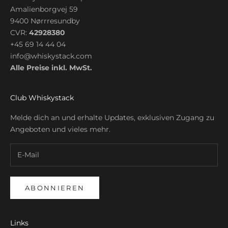
Amalienborgvej 59
9400 Nørrresundby
CVR:
42928380
+45 69 14 44 04
info@whiskystack.com
Alle Preise inkl. MwSt.
Club Whiskystack
Melde dich an und erhalte Updates, exklusiven Zugang zu
Angeboten und vieles mehr.
ABONNIEREN
Links