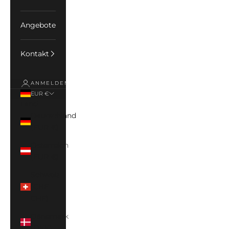
Angebote
Kontakt
ANMELDEN
EUR €
Land
Deutschland
(EUR €)
Österreich
(EUR €)
Schweiz
(CHF
CHF)
Dänemark
(DKK)