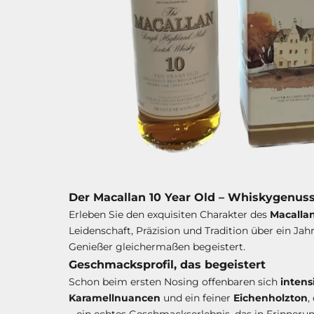
Der Macallan 10 Year Old – Whiskygenus
Erleben Sie den exquisiten Charakter des
Macallan
Leidenschaft, Präzision und Tradition über ein J
Genießer gleichermaßen begeistert.
Geschmacksprofil, das begeistert
Schon beim ersten Nosing offenbaren sich
intens
Karamellnuancen
und ein feiner
Eichenholzton
,
– ein echtes Geschmackserlebnis, das in Erinnerun