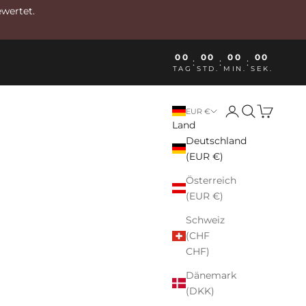
ewertet.
00
00
00
00
:
:
:
TAG
STD.
MIN.
SEK.
Anmelden
Suchen
Warenkor
EUR €
Land
Deutschland
(EUR €)
Österreich
(EUR €)
Schweiz
(CHF
CHF)
Dänemark
(DKK)