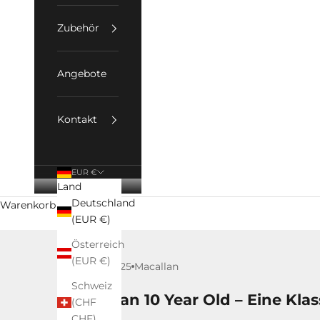
Zubehör
Angebote
Kontakt
EUR €
Land
Deutschland
Warenkorb
(EUR €)
Österreich
(EUR €)
24. Mai 2025
Macallan
Schweiz
Macallan 10 Year Old – Eine Kla
(CHF
CHF)