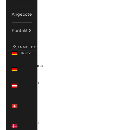
Angebote
Kontakt
ANMELDEN
EUR €
Land
Deutschland
(EUR €)
Österreich
(EUR €)
Schweiz
(CHF
CHF)
Dänemark
(DKK)