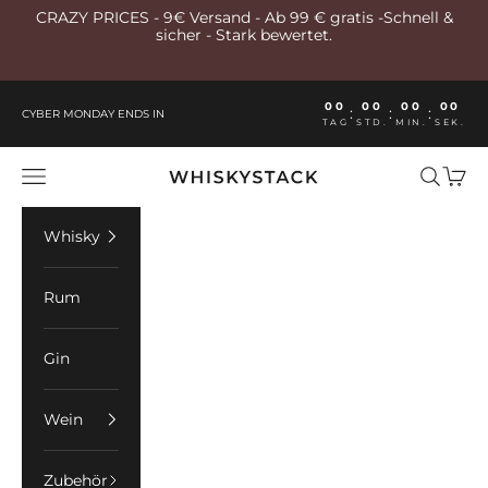
Zum Inhalt springen
CRAZY PRICES - 9€ Versand - Ab 99 € gratis -Schnell &
sicher - Stark bewertet.
00
00
00
00
:
:
:
CYBER MONDAY ENDS IN
TAG
STD.
MIN.
SEK.
Whiskystack Germany
Menü
Suchen
Ware
Whisky
Rum
Gin
Wein
Zubehör