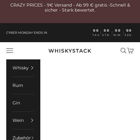
Zum Inhalt springen
CRAZY PRICES - 9€ Versand - Ab 99 € gratis -Schnell &
sicher - Stark bewertet.
00
00
00
00
:
:
:
CYBER MONDAY ENDS IN
TAG
STD.
MIN.
SEK.
Whiskystack Germany
Menü
Suchen
Ware
Whisky
Rum
Gin
Wein
Zubehör