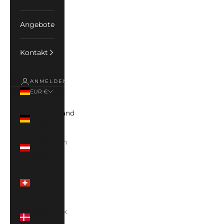
Angebote
Kontakt
ANMELDEN
EUR €
Land
Deutschland
(EUR €)
Österreich
(EUR €)
Schweiz
(CHF
CHF)
Dänemark
(DKK)