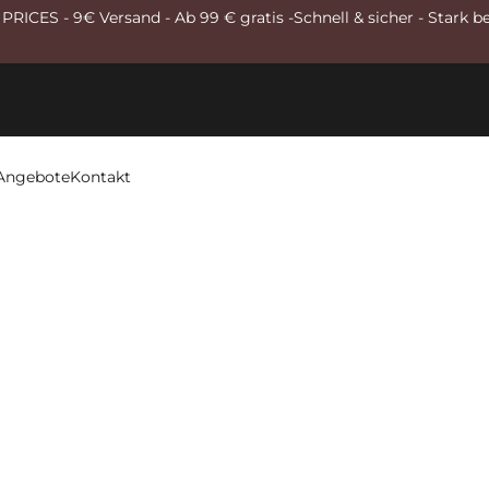
RICES - 9€ Versand - Ab 99 € gratis -Schnell & sicher - Stark b
Angebote
Kontakt