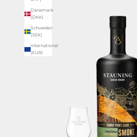
Dänemark
(DKK)
Schweden
(SEK)
International
(EUR)