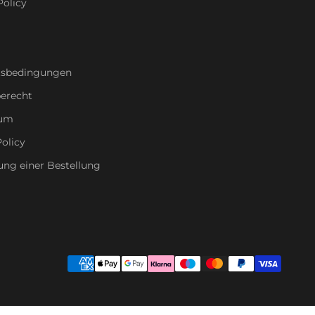
Policy
tsbedingungen
erecht
sum
olicy
ung einer Bestellung