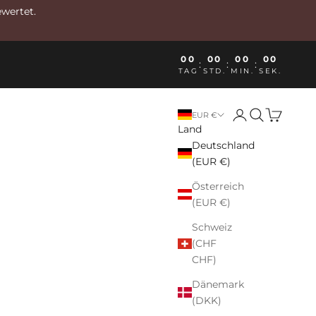
ewertet.
00
00
00
00
:
:
:
TAG
STD.
MIN.
SEK.
Anmelden
Suchen
Warenkor
EUR €
Land
Deutschland
(EUR €)
Österreich
(EUR €)
Schweiz
(CHF
CHF)
Dänemark
(DKK)