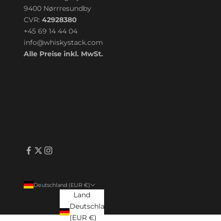
9400 Nørrresundby
CVR:
42928380
+45 69 14 44 04
info@whiskystack.com
Alle Preise inkl. MwSt.
Deutschland (EUR €)
Land
Deutschland
(EUR €)