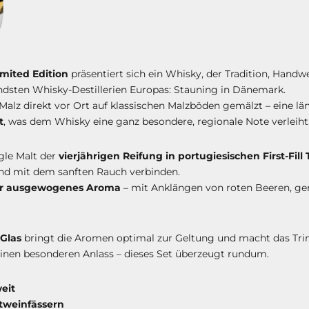
mited Edition
präsentiert sich ein Whisky, der Tradition, Hand
ndsten Whisky-Destillerien Europas: Stauning in Dänemark.
s Malz direkt vor Ort auf klassischen Malzböden gemälzt – eine 
t
, was dem Whisky eine ganz besondere, regionale Note verleiht
gle Malt der
vierjährigen Reifung in portugiesischen First-Fil
end mit dem sanften Rauch verbinden.
ar ausgewogenes Aroma
– mit Anklängen von roten Beeren, ge
 Glas
bringt die Aromen optimal zur Geltung und macht das Trink
inen besonderen Anlass – dieses Set überzeugt rundum.
eit
tweinfässern