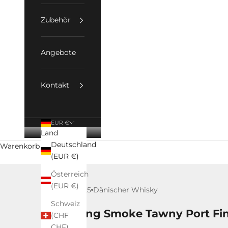
Zubehör
Angebote
Kontakt
EUR €
Land
Deutschland
Warenkorb
(EUR €)
Österreich
(EUR €)
17. Mai 2025
Dänischer Whisky
Schweiz
Stauning Smoke Tawny Port Fin
(CHF
CHF)