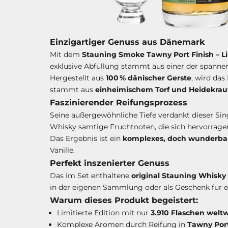
Einzigartiger Genuss aus Dänemark
Mit dem
Stauning Smoke Tawny Port Finish – Li
exklusive Abfüllung stammt aus einer der spanne
Hergestellt aus
100 % dänischer Gerste
, wird da
stammt aus
einheimischem Torf und Heidekrau
Faszinierender Reifungsprozess
Seine außergewöhnliche Tiefe verdankt dieser Sin
Whisky samtige Fruchtnoten, die sich hervorrag
Das Ergebnis ist ein
komplexes, doch wunderb
Vanille.
Perfekt inszenierter Genuss
Das im Set enthaltene
original Stauning Whisky
in der eigenen Sammlung oder als Geschenk für e
Warum dieses Produkt begeistert:
Limitierte Edition mit nur
3.910 Flaschen weltw
Komplexe Aromen durch Reifung in
Tawny Por