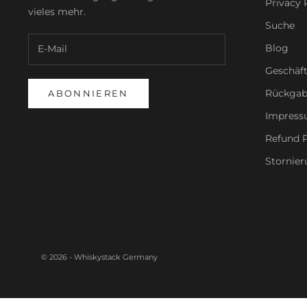
Privacy 
vieles mehr.
Suche
Blog
Geschäf
Rückgab
ABONNIEREN
Impres
Refund P
Stornier
© 2026 - Whiskystack Germany