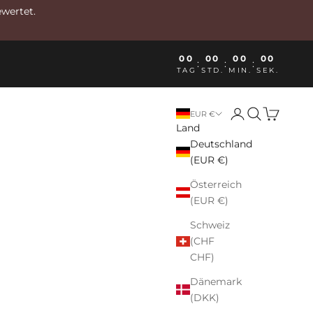
ewertet.
00
00
00
00
:
:
:
TAG
STD.
MIN.
SEK.
Anmelden
Suchen
Warenkor
EUR €
Land
Deutschland
(EUR €)
Österreich
(EUR €)
Schweiz
(CHF
CHF)
Dänemark
(DKK)