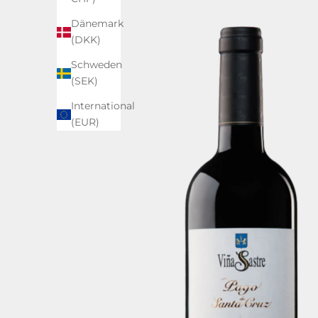
Dänemark
(DKK)
Schweden
(SEK)
International
(EUR)