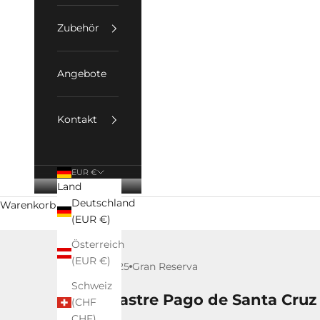
Zubehör
Angebote
Kontakt
EUR €
Land
Deutschland
Warenkorb
(EUR €)
Österreich
(EUR €)
14. Mai 2025
Gran Reserva
Schweiz
Viña Sastre Pago de Santa Cruz 
(CHF
CHF)