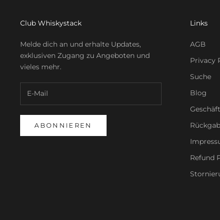
Club Whiskystack
Links
Melde dich an und erhalte Updates,
AGB
exklusiven Zugang zu Angeboten und
Privacy 
vieles mehr.
Suche
Blog
Geschäf
Rückgab
ABONNIEREN
Impres
Refund P
Stornier