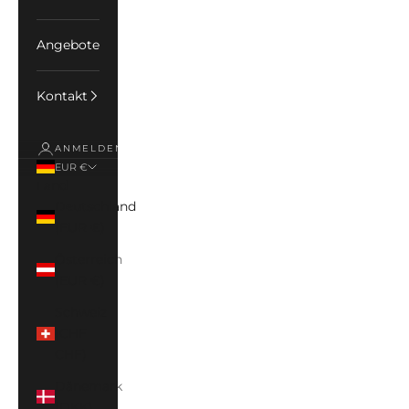
Angebote
Kontakt
ANMELDEN
EUR €
Land
Deutschland
(EUR €)
Österreich
(EUR €)
Schweiz
(CHF
CHF)
Dänemark
(DKK)