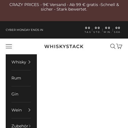
Zum Inhalt springen
CRAZY PRICES - 9€ Versand - Ab 99 € gratis -Schnell &
sicher - Stark bewertet.
00
00
00
00
:
:
:
CYBER MONDAY ENDS IN
TAG
STD.
MIN.
SEK.
Whiskystack Germany
Menü
Suchen
Ware
Whisky
Rum
Gin
Wein
Zubehör