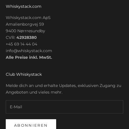
Whiskystack.com
Whiskystack.com ApS
Amalienborgvej 59
9400 Nørrresundby
CVR:
42928380
+45 69 14 44 04
info@whiskystack.com
Alle Preise inkl. MwSt.
Club Whiskystack
Melde dich an und erhalte Updates, exklusiven Zugang zu
Angeboten und vieles mehr.
ABONNIEREN