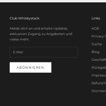
Club Whiskystack
Links
Melde dich an und erhalte Updates,
AGB
exklusiven Zugang zu Angeboten und
Privacy 
vieles mehr.
Suche
Blog
Geschäf
Rückgab
ABONNIEREN
Impres
Refund P
Stornier