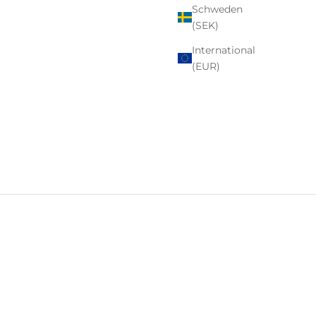
Schweden
(SEK)
International
(EUR)
egründet. Nachdem er von seinem Adoptivvater – einem
h Charles, die C.M. Dedman Distillery zu errichten.
 Plant No. 16“ – eine der ursprünglichen Brennereien
 Destillerie schließen musste.
einem Ururgroßvater.
ch bereits Pläne für den Kentucky Owl Park, der in Cedar
einfiltriertem Wasser geben, das in der zukünftigen