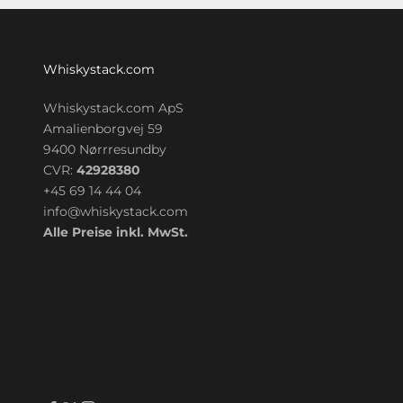
Whiskystack.com
Whiskystack.com ApS
Amalienborgvej 59
9400 Nørrresundby
CVR:
42928380
+45 69 14 44 04
info@whiskystack.com
Alle Preise inkl. MwSt.