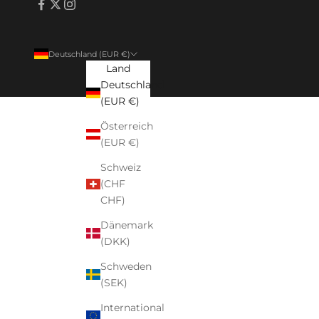
Deutschland (EUR €)
Land
Deutschland
(EUR €)
Österreich
(EUR €)
Schweiz
(CHF
CHF)
Dänemark
(DKK)
Schweden
(SEK)
International