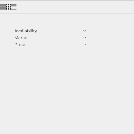
Availability
Marke
Price
Kentucky Owl -
An
€9