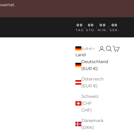
ewertet.
00
00
00
00
:
:
:
TAG
STD.
MIN.
SEK.
Anmelden
Suchen
Warenkor
EUR €
Land
Deutschland
(EUR €)
Österreich
(EUR €)
Schweiz
(CHF
CHF)
Dänemark
(DKK)