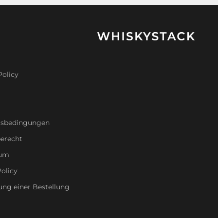
Policy
tsbedingungen
erecht
sum
olicy
ung einer Bestellung