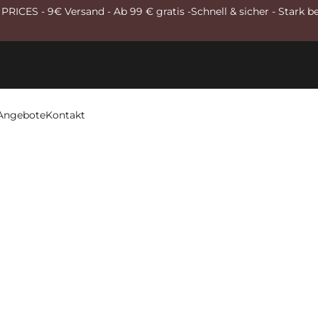
RICES - 9€ Versand - Ab 99 € gratis -Schnell & sicher - Stark b
Angebote
Kontakt