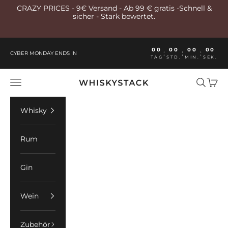
Zum Inhalt springen
CRAZY PRICES - 9€ Versand - Ab 99 € gratis -Schnell &
sicher - Stark bewertet.
00
00
00
00
:
:
:
CYBER MONDAY ENDS IN
TAG
STD.
MIN.
SEK.
Whiskystack Germany
Menü
Suchen
Ware
Whisky
Rum
Gin
Wein
Zubehör