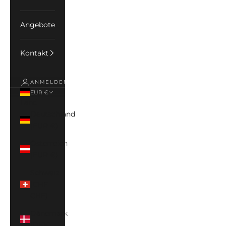
Angebote
Kontakt
ANMELDEN
EUR €
Land
Deutschland
(EUR €)
Österreich
(EUR €)
Schweiz
(CHF
CHF)
Dänemark
(DKK)