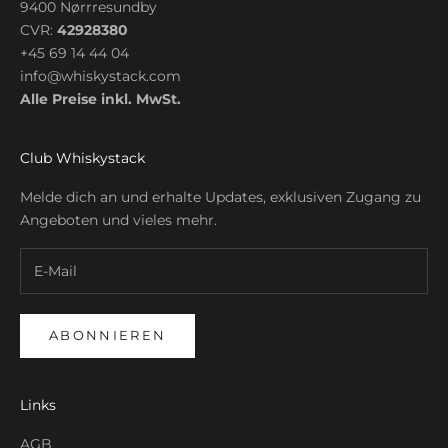
9400 Nørrresundby
CVR:
42928380
+45 69 14 44 04
info@whiskystack.com
Alle Preise inkl. MwSt.
Club Whiskystack
Melde dich an und erhalte Updates, exklusiven Zugang zu
Angeboten und vieles mehr.
ABONNIEREN
Links
AGB