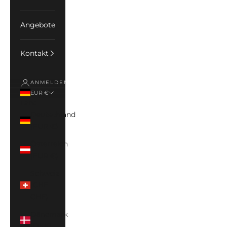
Angebote
Kontakt
ANMELDEN
EUR €
Land
Deutschland
(EUR €)
Österreich
(EUR €)
Schweiz
(CHF
CHF)
Dänemark
(DKK)