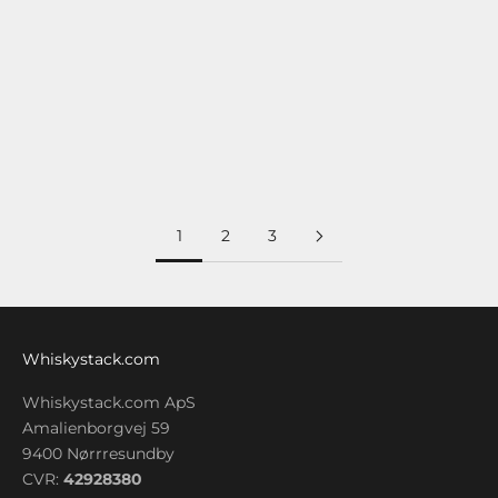
Der Macallan 18 Year Old Triple Cask 2019 ist ein eleganter
Single Malt Whisky mit komplexem Charakter. Durch
seine Reifung in europäischen und amerikanischen
Sherryfässern sowie Ex-Bourbonfässern ...
Weiterlesen
1
2
3
Whiskystack.com
Whiskystack.com ApS
Amalienborgvej 59
9400 Nørrresundby
CVR:
42928380