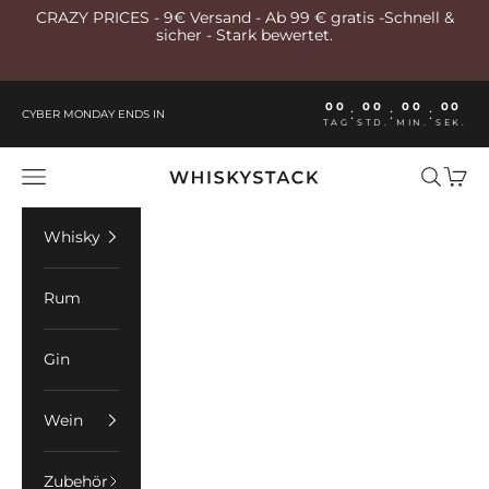
Zum Inhalt springen
CRAZY PRICES - 9€ Versand - Ab 99 € gratis -Schnell &
sicher - Stark bewertet.
00
00
00
00
:
:
:
CYBER MONDAY ENDS IN
TAG
STD.
MIN.
SEK.
Whiskystack Germany
Menü
Suchen
Ware
Whisky
Rum
Gin
Wein
Zubehör