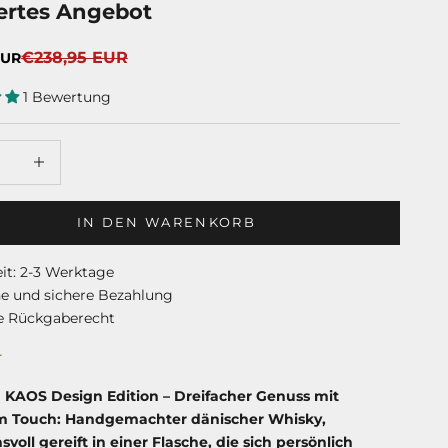
iertes Angebot
Regulärer Preis
€238,95 EUR
EUR
1 Bewertung
rringern
Anzahl erhöhen
IN DEN WARENKORB
eit: 2-3 Werktage
he und sichere Bezahlung
e Rückgaberecht
r
 KAOS Design Edition – Dreifacher Genuss mit
m Touch: Handgemachter dänischer Whisky,
voll gereift in einer Flasche, die sich persönlich