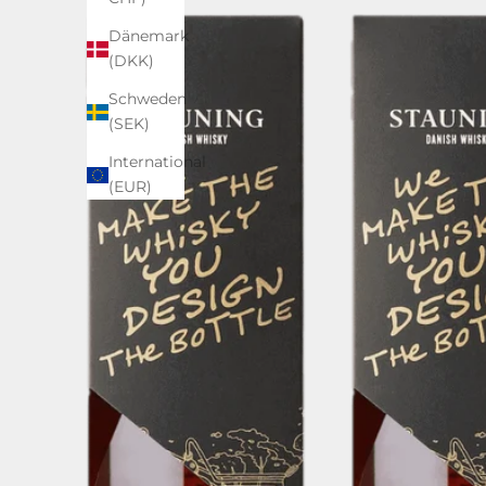
Dänemark
(DKK)
Schweden
(SEK)
International
(EUR)