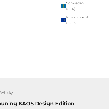
Schweden
(SEK)
International
(EUR)
 Whisky
tauning KAOS Design Edition –