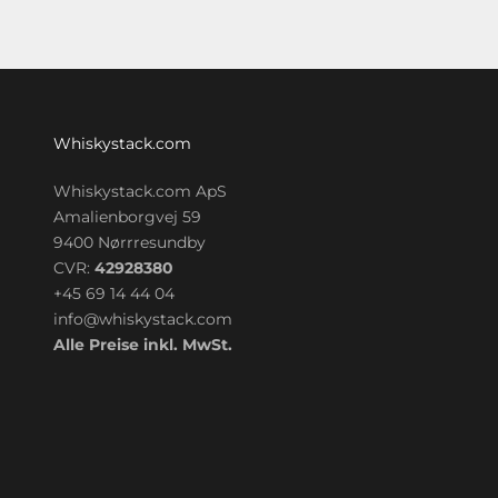
Whiskystack.com
Whiskystack.com ApS
Amalienborgvej 59
9400 Nørrresundby
CVR:
42928380
+45 69 14 44 04
info@whiskystack.com
Alle Preise inkl. MwSt.