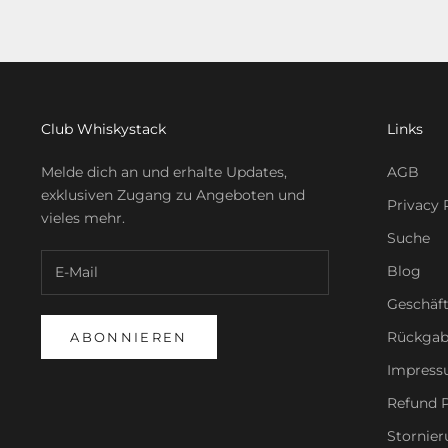
Club Whiskystack
Links
Melde dich an und erhalte Updates,
AGB
exklusiven Zugang zu Angeboten und
Privacy 
vieles mehr.
Suche
Blog
Geschäf
Rückgab
ABONNIEREN
Impres
Refund P
Stornier