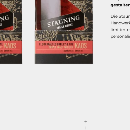
gestalten
Die Stau
Handwerk,
limitiert
personali