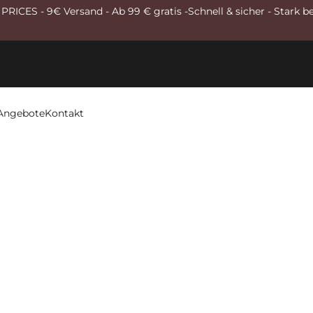
RICES - 9€ Versand - Ab 99 € gratis -Schnell & sicher - Stark b
Angebote
Kontakt