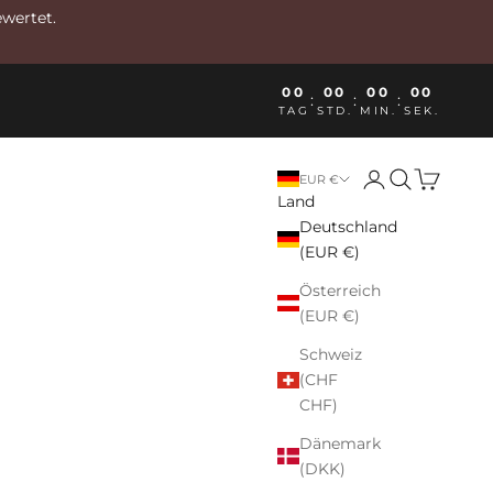
ewertet.
00
00
00
00
:
:
:
TAG
STD.
MIN.
SEK.
Anmelden
Suchen
Warenkor
EUR €
Land
Deutschland
(EUR €)
Österreich
(EUR €)
Schweiz
(CHF
CHF)
Dänemark
(DKK)