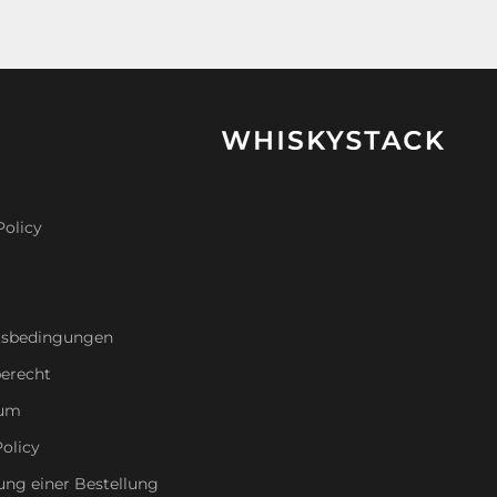
Policy
tsbedingungen
erecht
sum
olicy
ung einer Bestellung