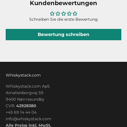
Kundenbewertungen
Schreiben Sie die erste Bewertung
Bewertung schreiben
Whiskystack.com
Whiskystack.com ApS
Amalienborgvej 59
9400 Nørrresundby
CVR:
42928380
+45 69 14 44 04
info@whiskystack.com
Alle Preise inkl. MwSt.