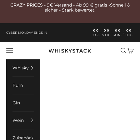
Zum Inhalt springen
CRAZY PRICES - 9€ Versand - Ab 99 € gratis -Schnell &
sicher - Stark bewertet.
00
00
00
00
:
:
:
CYBER MONDAY ENDS IN
TAG
STD.
MIN.
SEK.
Whiskystack Germany
Menü
Suchen
Ware
Whisky
Rum
Gin
Wein
Zubehör