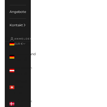
Angebote
Kontakt
ANMELDEN
EUR €
Land
Deutschland
(EUR €)
Österreich
(EUR €)
Schweiz
(CHF
CHF)
Dänemark
(DKK)