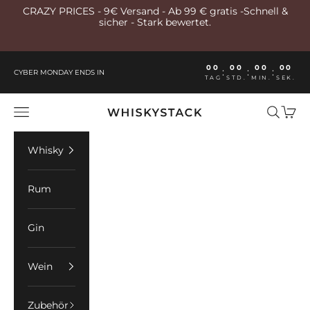
Zum Inhalt springen
CRAZY PRICES - 9€ Versand - Ab 99 € gratis -Schnell &
sicher - Stark bewertet.
00
00
00
00
:
:
:
CYBER MONDAY ENDS IN
TAG
STD.
MIN.
SEK.
Whiskystack Germany
Menü
Suchen
Ware
Whisky
Rum
Gin
Wein
Zubehör