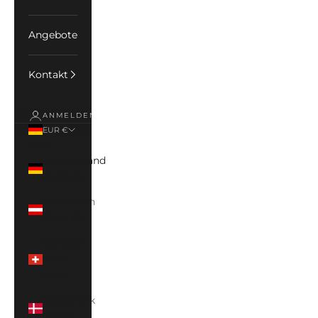
Angebote
Kontakt
ANMELDEN
EUR €
Land
Deutschland
(EUR €)
Österreich
(EUR €)
Schweiz
(CHF
CHF)
Dänemark
(DKK)