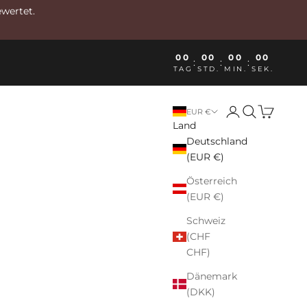
ewertet.
00
00
00
00
:
:
:
TAG
STD.
MIN.
SEK.
Anmelden
Suchen
Warenkor
EUR €
Land
Deutschland
(EUR €)
Österreich
(EUR €)
Schweiz
(CHF
CHF)
Dänemark
(DKK)