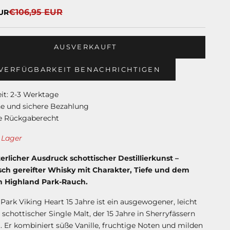
Regulärer Preis
€106,95 EUR
UR
AUSVERKAUFT
 VERFÜGBARKEIT BENACHRICHTIGEN
eit: 2-3 Werktage
he und sichere Bezahlung
e Rückgaberecht
 Lager
erlicher Ausdruck schottischer Destillierkunst –
ch gereifter Whisky mit Charakter, Tiefe und dem
n Highland Park-Rauch.
Park Viking Heart 15 Jahre ist ein ausgewogener, leicht
 schottischer Single Malt, der 15 Jahre in Sherryfässern
st. Er kombiniert süße Vanille, fruchtige Noten und milden