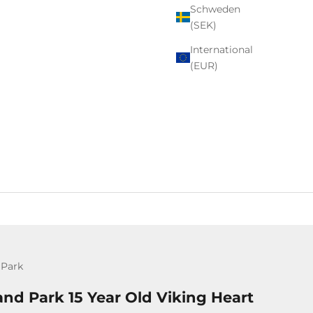
Schweden
(SEK)
International
(EUR)
 Park
and Park 15 Year Old Viking Heart