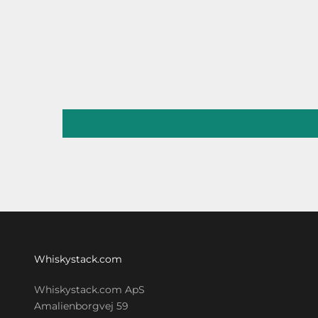
Whiskystack.com
Whiskystack.com ApS
Amalienborgvej 59