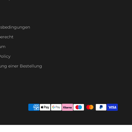
tsbedingungen
erecht
sum
olicy
ung einer Bestellung