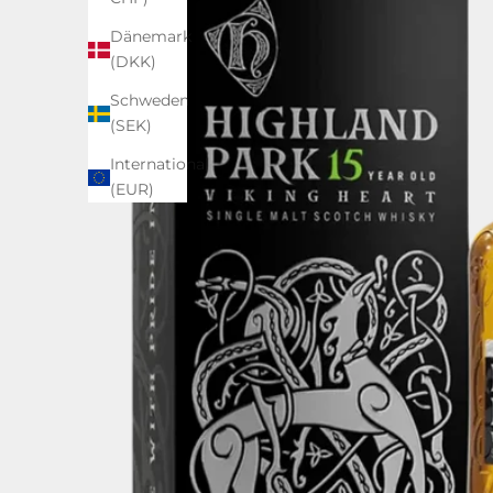
Dänemark
(DKK)
Schweden
(SEK)
International
(EUR)