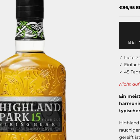
Angebot
€86,95 E
BEI
✓ Lieferz
✓ Einfac
✓ 45 Tag
Nicht auf
Ein meist
harmonis
typische
Highland 
rauchiger
gereift i