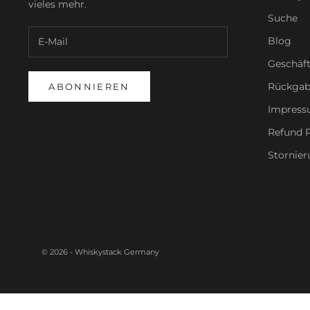
vieles mehr.
Suche
Blog
Geschäf
Rückgab
ABONNIEREN
Impres
Refund P
Stornier
© 2026 - Whiskystack Germany