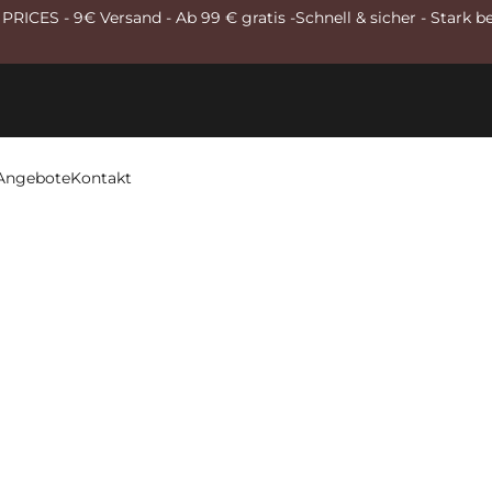
RICES - 9€ Versand - Ab 99 € gratis -Schnell & sicher - Stark b
Angebote
Kontakt