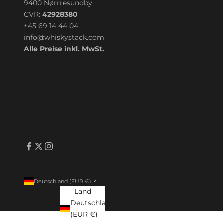
9400 Nørrresundby
CVR:
42928380
+45 69 14 44 04
info@whiskystack.com
Alle Preise inkl. MwSt.
Deutschland (EUR €)
Land
Deutschland
(EUR €)