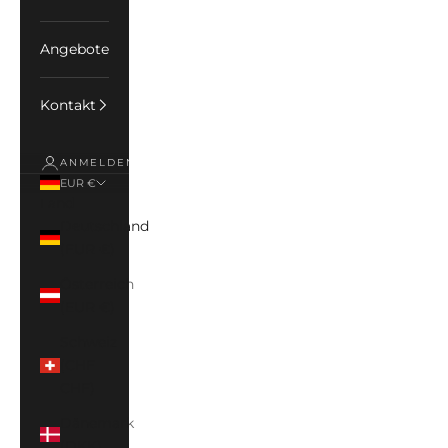
Angebote
Kontakt
ANMELDEN
EUR €
Land
Deutschland
(EUR €)
Österreich
(EUR €)
Schweiz
(CHF
CHF)
Dänemark
(DKK)