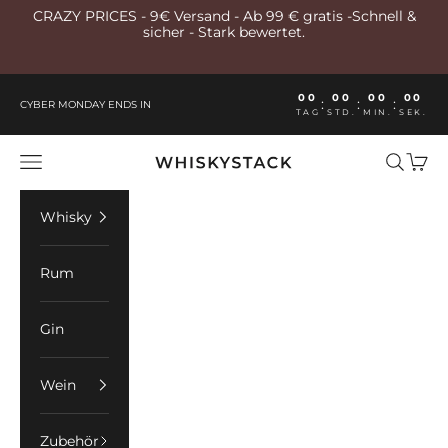
Zum Inhalt springen
CRAZY PRICES - 9€ Versand - Ab 99 € gratis -Schnell &
sicher - Stark bewertet.
00
00
00
00
:
:
:
CYBER MONDAY ENDS IN
TAG
STD.
MIN.
SEK.
Whiskystack Germany
Menü
Suchen
Ware
Whisky
Rum
Gin
Wein
Zubehör