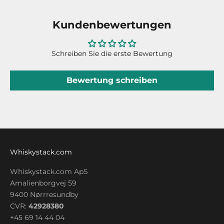
Kundenbewertungen
Schreiben Sie die erste Bewertung
Bewertung schreiben
Whiskystack.com
Whiskystack.com ApS
Amalienborgvej 59
9400 Nørrresundby
CVR:
42928380
+45 69 14 44 04