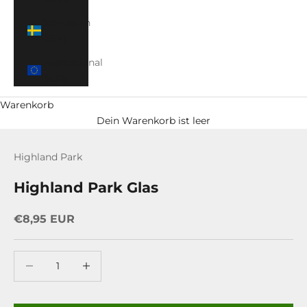
Schweden
(SEK)
International
(EUR)
Warenkorb
Dein Warenkorb ist leer
Highland Park
Highland Park Glas
Angebot
€8,95 EUR
Anzahl verringern
Anzahl erhöhen