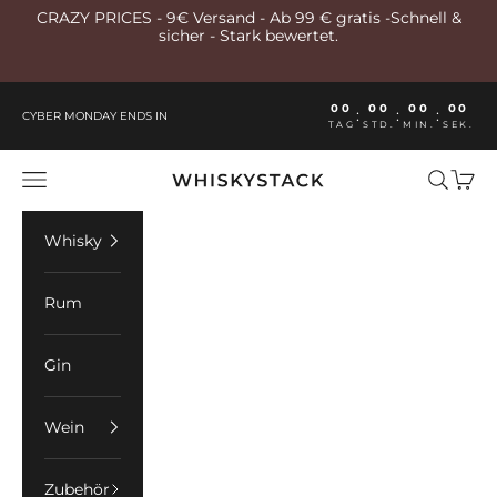
Zum Inhalt springen
CRAZY PRICES - 9€ Versand - Ab 99 € gratis -Schnell &
sicher - Stark bewertet.
00
00
00
00
:
:
:
CYBER MONDAY ENDS IN
TAG
STD.
MIN.
SEK.
Whiskystack Germany
Menü
Suchen
Ware
Whisky
Rum
Gin
Wein
Zubehör