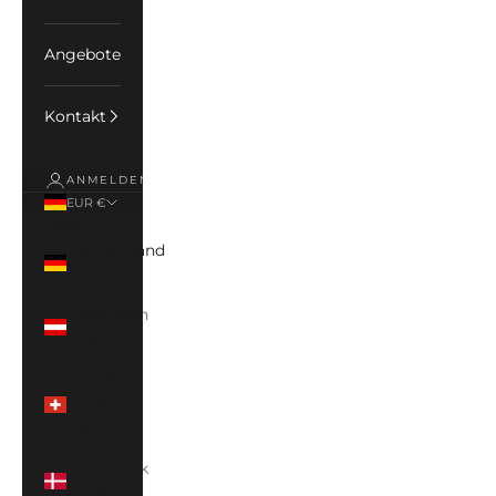
Angebote
Kontakt
ANMELDEN
EUR €
Land
Deutschland
(EUR €)
Österreich
(EUR €)
Schweiz
(CHF
CHF)
Dänemark
(DKK)