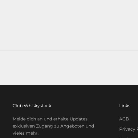
Club Whiskystack
Links
Melde dich an und erhalte Updates,
AGB
exklusiven Zugang zu Angeboten und
Privacy 
vieles mehr.