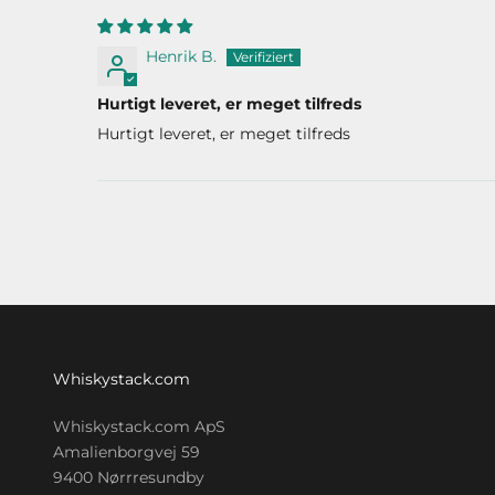
Henrik B.
Hurtigt leveret, er meget tilfreds
Hurtigt leveret, er meget tilfreds
Whiskystack.com
Whiskystack.com ApS
Amalienborgvej 59
9400 Nørrresundby