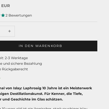
t
5 EUR
2 Bewertungen
rringern
Anzahl erhöhen
IN DEN WARENKORB
eit: 2-3 Werktage
he und sichere Bezahlung
e Rückgaberecht
r
nal von Islay: Laphroaig 10 Jahre ist ein Meisterwerk
igen Destillationskunst. Für Kenner, die Tiefe,
r und Geschichte im Glas schätzen.
10 years old ist ein ikonischer, stark rauchiger Islay