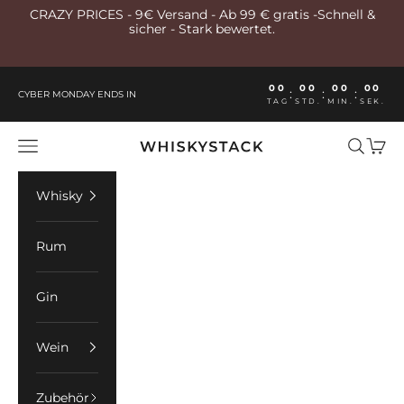
Zum Inhalt springen
CRAZY PRICES - 9€ Versand - Ab 99 € gratis -Schnell &
sicher - Stark bewertet.
00
00
00
00
:
:
:
CYBER MONDAY ENDS IN
TAG
STD.
MIN.
SEK.
Whiskystack Germany
Menü
Suchen
Ware
Whisky
Rum
Gin
Wein
Zubehör