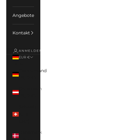
Angebote
Kontakt
ANMELDEN
EUR €
Land
Deutschland
(EUR €)
Österreich
(EUR €)
Schweiz
(CHF
CHF)
Dänemark
(DKK)