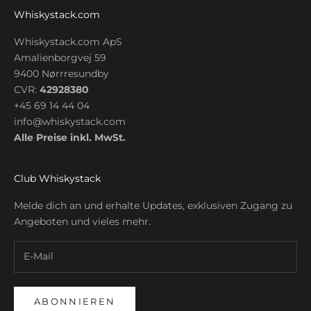
Whiskystack.com
Whiskystack.com ApS
Amalienborgvej 59
9400 Nørrresundby
CVR:
42928380
+45 69 14 44 04
info@whiskystack.com
Alle Preise inkl. MwSt.
Club Whiskystack
Melde dich an und erhalte Updates, exklusiven Zugang zu
Angeboten und vieles mehr.
ABONNIEREN