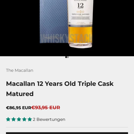
Gehe zu Element 1
Gehe zu Element 2
The Macallan
Macallan 12 Years Old Triple Cask
Matured
Regulärer Preis
Angebot
€93,95 EUR
€86,95 EUR
2 Bewertungen