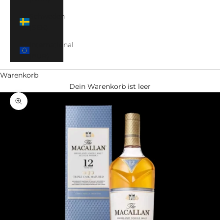
Schweden
(SEK)
International
(EUR)
Warenkorb
Dein Warenkorb ist leer
Bild vergrößern