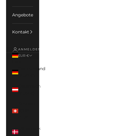
Angebote
Kontakt
ANMELDEN
EUR €
Land
Deutschland
(EUR €)
Österreich
(EUR €)
Schweiz
(CHF
CHF)
Dänemark
(DKK)