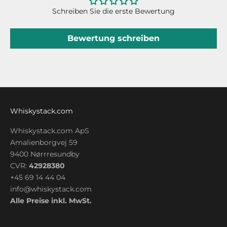
Schreiben Sie die erste Bewertung
Bewertung schreiben
Whiskystack.com
Whiskystack.com ApS
Amalienborgvej 59
9400 Nørrresundby
CVR:
42928380
+45 69 14 44 04
info@whiskystack.com
Alle Preise inkl. MwSt.