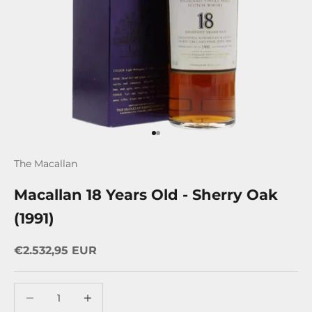
Gehe zu Element 1
Gehe zu Element 2
The Macallan
Macallan 18 Years Old - Sherry Oak
(1991)
Angebot
€2.532,95 EUR
Anzahl verringern
Anzahl erhöhen