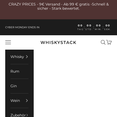
Zum Inhalt springen
CRAZY PRICES - 9€ Versand - Ab 99 € gratis -Schnell &
sicher - Stark bewertet.
00
00
00
00
:
:
:
CYBER MONDAY ENDS IN
TAG
STD.
MIN.
SEK.
Whiskystack Germany
Menü
Suchen
Ware
Whisky
Rum
Gin
Wein
Zubehör