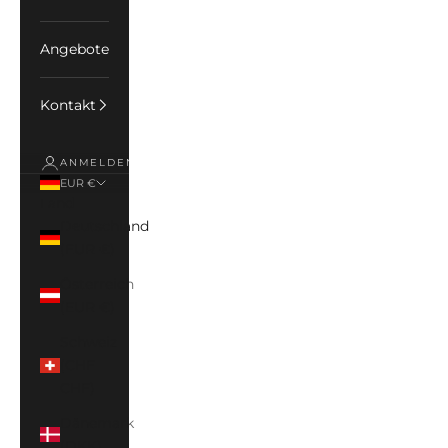
Angebote
Kontakt
ANMELDEN
EUR €
Land
Deutschland
(EUR €)
Österreich
(EUR €)
Schweiz
(CHF
CHF)
Dänemark
(DKK)