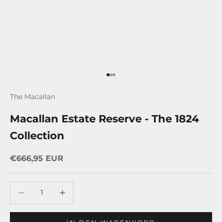
Gehe zu Element 1
Gehe zu Element 2
Gehe zu Element 3
The Macallan
Macallan Estate Reserve - The 1824
Collection
Angebot
€666,95 EUR
Anzahl verringern
Anzahl erhöhen