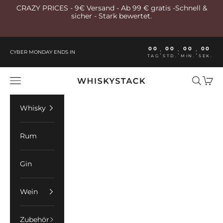
Zum Inhalt springen
CRAZY PRICES - 9€ Versand - Ab 99 € gratis -Schnell &
sicher - Stark bewertet.
00
00
00
00
:
:
:
CYBER MONDAY ENDS IN
TAG
STD.
MIN.
SEK.
Whiskystack Germany
Menü
Suchen
Ware
Whisky
Rum
Gin
Wein
Zubehör