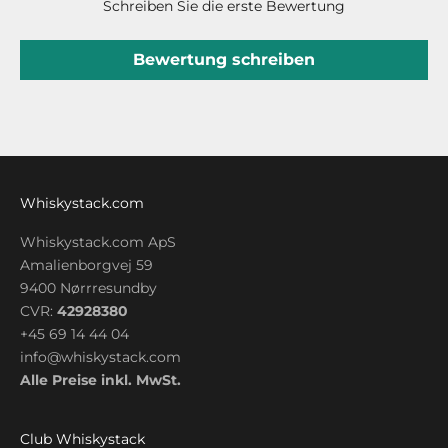
Schreiben Sie die erste Bewertung
Bewertung schreiben
Whiskystack.com
Whiskystack.com ApS
Amalienborgvej 59
9400 Nørrresundby
CVR:
42928380
+45 69 14 44 04
info@whiskystack.com
Alle Preise inkl. MwSt.
Club Whiskystack