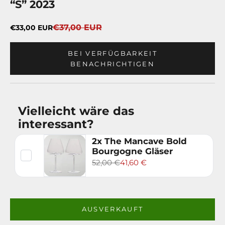
“S” 2023
Regulärer Preis
Angebot
€37,00 EUR
€33,00 EUR
BEI VERFÜGBARKEIT
BENACHRICHTIGEN
Vielleicht wäre das
interessant?
2x The Mancave Bold
Bourgogne Gläser
52,00 €
41,60 €
AUSVERKAUFT