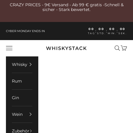
Zum Inhalt springen
CRAZY PRICES - 9€ Versand - Ab 99 € gratis -Schnell &
sicher - Stark bewertet.
00
00
00
00
:
:
:
CYBER MONDAY ENDS IN
TAG
STD.
MIN.
SEK.
Whiskystack Germany
Menü
Suchen
Ware
Whisky
Rum
Gin
Wein
Zubehör