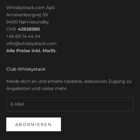
Whiskystack.com ApS
Amalienborgvej 59
9400 Nørrresundby
CVR:
42928380
+45 69 14 44 04
info@whiskystack.com
Alle Preise inkl. MwSt.
Club Whiskystack
Melde dich an und erhalte Updates, exklusiven Zugang zu
Angeboten und vieles mehr.
ABONNIEREN