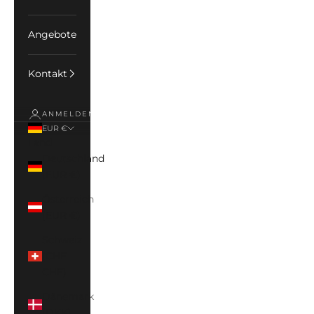
Angebote
Kontakt
ANMELDEN
EUR €
Land
Deutschland
(EUR €)
Österreich
(EUR €)
Schweiz
(CHF
CHF)
Dänemark
(DKK)