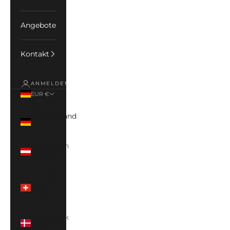
Angebote
Kontakt
ANMELDEN
EUR €
Land
Deutschland
(EUR €)
Österreich
(EUR €)
Schweiz
(CHF
CHF)
Dänemark
(DKK)