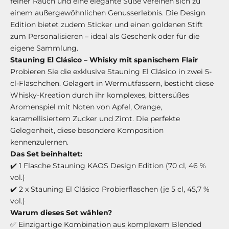
feiner Rauch und eine elegante Süße vereinen sich zu
einem außergewöhnlichen Genusserlebnis. Die Design
Edition bietet zudem Sticker und einen goldenen Stift
zum Personalisieren – ideal als Geschenk oder für die
eigene Sammlung.
Stauning El Clásico – Whisky mit spanischem Flair
Probieren Sie die exklusive Stauning El Clásico in zwei 5-
cl-Fläschchen. Gelagert in Wermutfässern, besticht diese
Whisky-Kreation durch ihr komplexes, bittersüßes
Aromenspiel mit Noten von Apfel, Orange,
karamellisiertem Zucker und Zimt. Die perfekte
Gelegenheit, diese besondere Komposition
kennenzulernen.
Das Set beinhaltet:
✔️ 1 Flasche Stauning KAOS Design Edition (70 cl, 46 %
vol.)
✔️ 2 x Stauning El Clásico Probierflaschen (je 5 cl, 45,7 %
vol.)
Warum dieses Set wählen?
✅ Einzigartige Kombination aus komplexem Blended