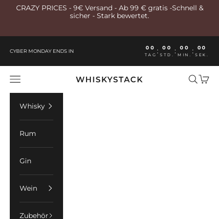
Zum Inhalt springen
CRAZY PRICES - 9€ Versand - Ab 99 € gratis -Schnell &
sicher - Stark bewertet.
00
00
00
00
:
:
:
CYBER MONDAY ENDS IN
TAG
STD.
MIN.
SEK.
Whiskystack Germany
Menü
Suchen
Ware
Whisky
Rum
Gin
Wein
Zubehör