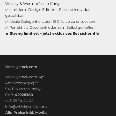
Whisky & Wermutfass-reifung
✅ Limitierte Design Edition – Flasche individuell
gestaltbar
✅ Ideale Gelegenheit, den El Clásico zu entdecken
✅ Perfekt als Geschenk oder zum Selbstgenießen
🔥
Streng limitiert – jetzt exklusives Set sichern!
🥃
Whiskystack.com
Whiskystack.com ApS
Amalienborgvej 59
9400 Nørrresundby
CVR:
42928380
+45 69 14 44 04
info@whiskystack.com
Alle Preise inkl. MwSt.