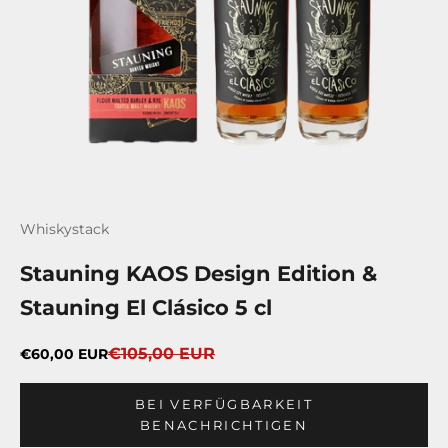
Whiskystack
Stauning KAOS Design Edition &
Stauning El Clásico 5 cl
Regulärer Preis
Angebot
€105,00 EUR
€60,00 EUR
BEI VERFÜGBARKEIT
BENACHRICHTIGEN