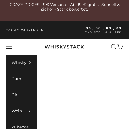
Zum Inhalt springen
CRAZY PRICES - 9€ Versand - Ab 99 € gratis -Schnell &
sicher - Stark bewertet.
00
00
00
00
:
:
:
CYBER MONDAY ENDS IN
TAG
STD.
MIN.
SEK.
Whiskystack Germany
Menü
Suchen
Ware
Whisky
Rum
Gin
Wein
Zubehör