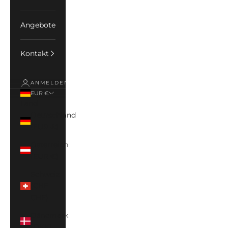
Angebote
Kontakt
ANMELDEN
EUR €
Land
Deutschland
(EUR €)
Österreich
(EUR €)
Schweiz
(CHF
CHF)
Dänemark
(DKK)