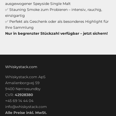
ausgewogener Speyside Single Malt
✅ Stauning Smoke zum Probieren – intensiv, rauchig,
einzigartig
✅ Perfekt als Geschenk oder als besonderes Highlight für
Ihre Sammlung
Nur in begrenzter Stückzahl verfügbar – jetzt sichern!
Whiskystack.com
Whiskystack.com ApS
Amalienborgvej 59
9400 Nørrresundby
CVR:
42928380
+45 69 14 44 04
info@whiskystack.com
Alle Preise inkl. MwSt.