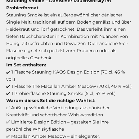
Stauning Smoke – Dänischer Rauchwhisky im
Probierformat
Stauning Smoke ist ein außergewöhnlicher dänischer
Single Malt, traditionell auf dem Boden gemälzt und über
Heidekraut und Torf getrocknet. Das verleiht ihm einen
tiefen Rauchcharakter in Kombination mit Nuancen von
Honig, Zitrusfrüchten und Gewürzen. Die handliche 5-cl-
Flasche eignet sich perfekt zum Probieren oder als
originelles Geschenk.
Im Set enthalten:
✔️ 1 Flasche Stauning KAOS Design Edition (70 cl, 46 %
vol.)
✔️ 1 Flasche The Macallan Amber Meadow (70 cl, 40 % vol.)
✔️ 1 Probierflasche Stauning Smoke (5 cl, 47 % vol.)
Warum dieses Set die richtige Wahl ist:
✅ Außergewöhnliche Verbindung aus dänischer
Kreativität und schottischer Whiskytradition
✅ Limitierte Design Edition – gestalten Sie Ihre
persönliche Whiskyflasche
✅ Macallan Amber Meadow – ein eleganter,