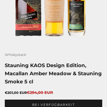
Whiskystack
Stauning KAOS Design Edition,
Macallan Amber Meadow & Stauning
Smoke 5 cl
Regulärer Preis
Angebot
€294,00 EUR
€201,00 EUR
BEI VERFÜGBARKEIT