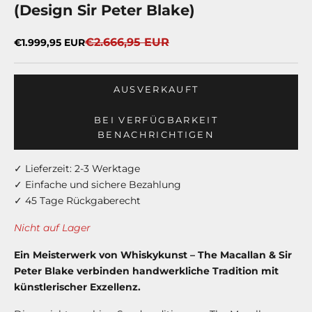
(Design Sir Peter Blake)
Regulärer Preis
Angebot
€2.666,95 EUR
€1.999,95 EUR
AUSVERKAUFT
BEI VERFÜGBARKEIT
BENACHRICHTIGEN
✓ Lieferzeit: 2-3 Werktage
✓ Einfache und sichere Bezahlung
✓ 45 Tage Rückgaberecht
Nicht auf Lager
Ein Meisterwerk von Whiskykunst – The Macallan & Sir
Peter Blake verbinden handwerkliche Tradition mit
künstlerischer Exzellenz.