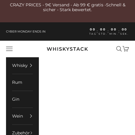
Zum Inhalt springen
CRAZY PRICES - 9€ Versand - Ab 99 € gratis -Schnell &
sicher - Stark bewertet.
00
00
00
00
:
:
:
CYBER MONDAY ENDS IN
TAG
STD.
MIN.
SEK.
Whiskystack Germany
Menü
Suchen
Ware
Whisky
Rum
Gin
Wein
Zubehör