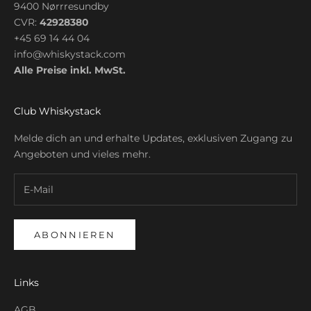
9400 Nørrresundby
CVR:
42928380
+45 69 14 44 04
info@whiskystack.com
Alle Preise inkl. MwSt.
Club Whiskystack
Melde dich an und erhalte Updates, exklusiven Zugang zu
Angeboten und vieles mehr.
ABONNIEREN
Links
AGB