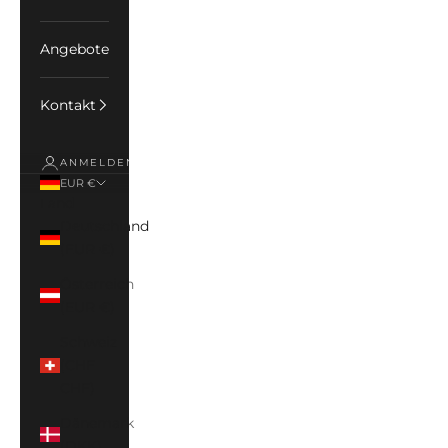
Angebote
Kontakt
ANMELDEN
EUR €
Land
Deutschland
(EUR €)
Österreich
(EUR €)
Schweiz
(CHF
CHF)
Dänemark
(DKK)