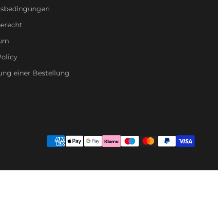
tsbedingungen
erecht
sum
olicy
ung einer Bestellung