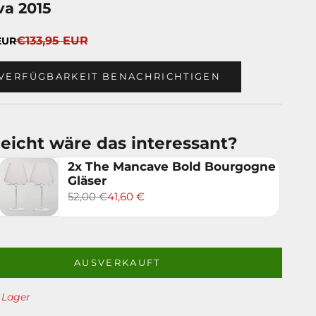
va 2015
Regulärer Preis
€133,95 EUR
EUR
 VERFÜGBARKEIT BENACHRICHTIGEN
leicht wäre das interessant?
2x The Mancave Bold Bourgogne
Gläser
52,00 €
41,60 €
AUSVERKAUFT
 Lager