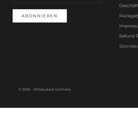
Geschäf
Rückgab
ABONNIEREN
Impres
Refund P
Stornier
© 2026 - Whiskystack Germany