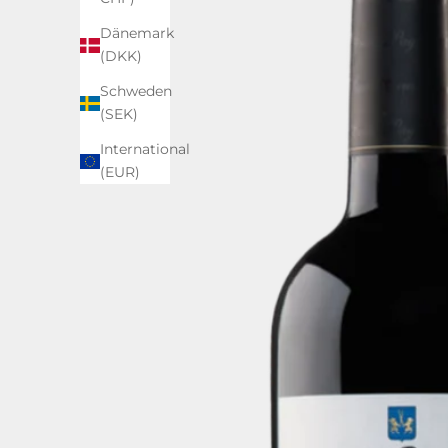
Dänemark
(DKK)
Schweden
(SEK)
International
(EUR)