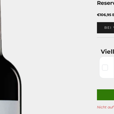
Reser
Angebot
€106,95 
BEI
Viel
Nicht auf