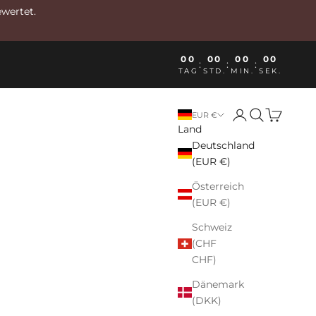
ewertet.
00
00
00
00
:
:
:
TAG
STD.
MIN.
SEK.
Anmelden
Suchen
Warenkor
EUR €
Land
Deutschland
(EUR €)
Österreich
(EUR €)
Schweiz
(CHF
CHF)
Dänemark
(DKK)