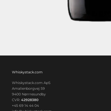
Whiskystack.com
Whiskystack.com ApS
Amalienborgvej 59
9400 Nørrresundby
CVR:
42928380
+45 69 14 44 04