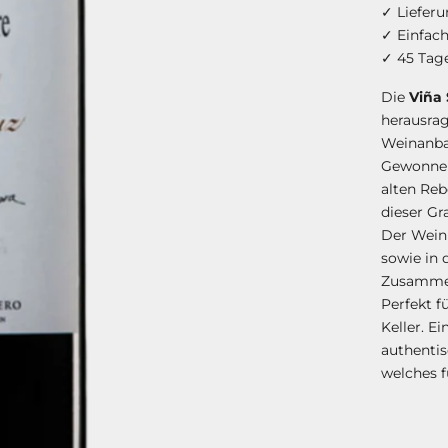
✓ Lieferu
✓ Einfac
✓ 45 Tag
Die
Viña 
herausra
Weinanb
Gewonnen 
alten Reb
dieser Gr
Der Wein 
sowie in 
Zusammens
Perfekt f
Keller. E
authenti
welches f