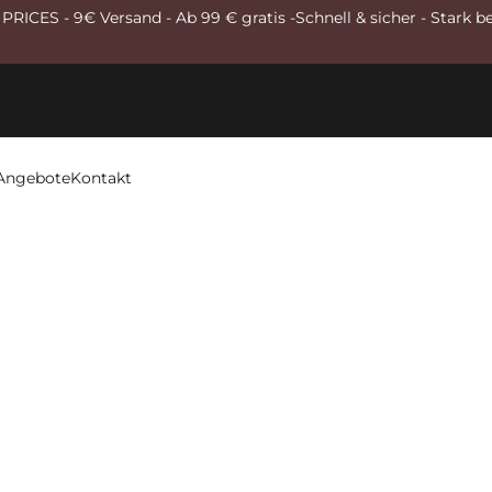
RICES - 9€ Versand - Ab 99 € gratis -Schnell & sicher - Stark b
Angebote
Kontakt