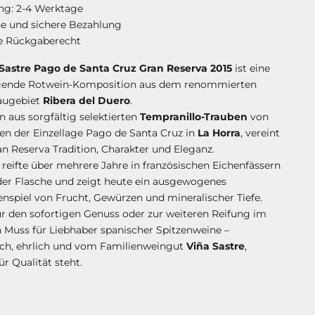
ng: 2-4 Werktage
he und sichere Bezahlung
e Rückgaberecht
Sastre Pago de Santa Cruz Gran Reserva 2015
ist eine
gende Rotwein-Komposition aus dem renommierten
augebiet
Ribera del Duero
.
aus sorgfältig selektierten
Tempranillo-Trauben
von
en der Einzellage Pago de Santa Cruz in
La Horra
, vereint
an Reserva Tradition, Charakter und Eleganz.
reifte über mehrere Jahre in französischen Eichenfässern
der Flasche und zeigt heute ein ausgewogenes
piel von Frucht, Gewürzen und mineralischer Tiefe.
ür den sofortigen Genuss oder zur weiteren Reifung im
in Muss für Liebhaber spanischer Spitzenweine –
sch, ehrlich und vom Familienweingut
Viña Sastre
,
ür Qualität steht.