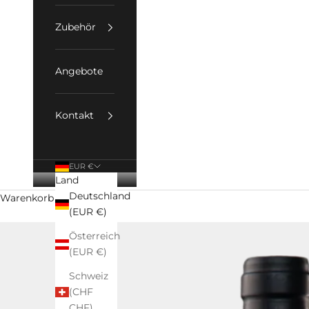
Zubehör
Angebote
Kontakt
EUR €
Land
Deutschland
Warenkorb
(EUR €)
Österreich
(EUR €)
Schweiz
(CHF
CHF)