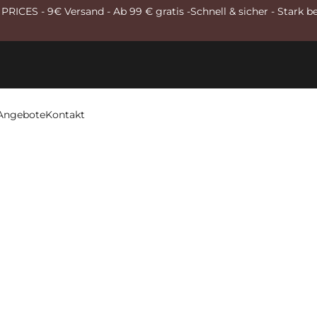
RICES - 9€ Versand - Ab 99 € gratis -Schnell & sicher - Stark b
Angebote
Kontakt