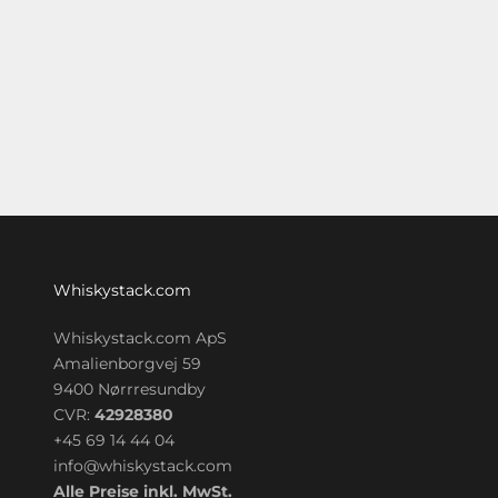
Whiskystack.com
Whiskystack.com ApS
Amalienborgvej 59
9400 Nørrresundby
CVR:
42928380
+45 69 14 44 04
info@whiskystack.com
Alle Preise inkl. MwSt.