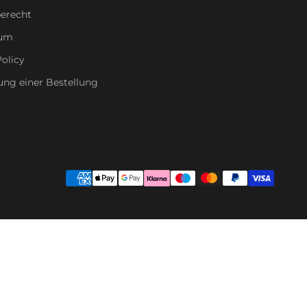
erecht
sum
olicy
ung einer Bestellung