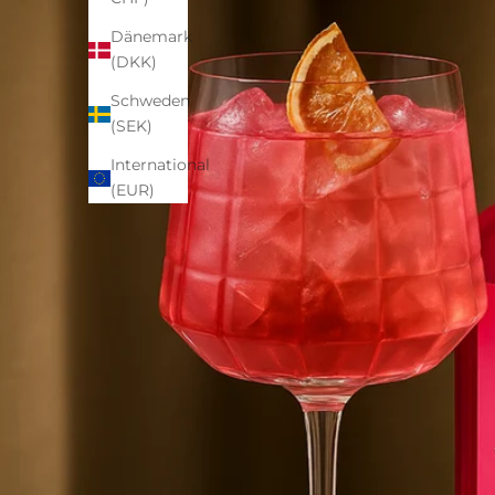
Dänemark
(DKK)
Schweden
(SEK)
International
(EUR)