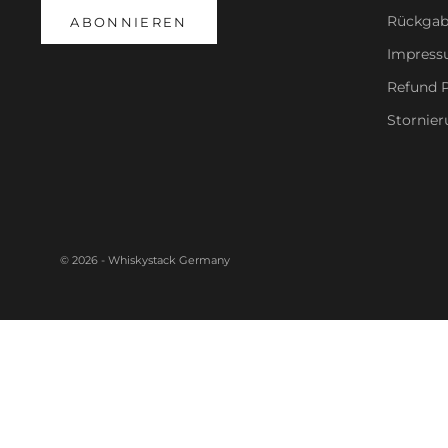
Rückgab
ABONNIEREN
Impres
Refund P
Stornier
© 2026 - Whiskystack Germany