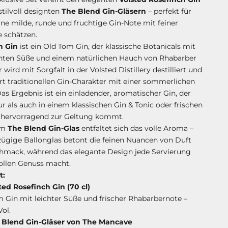
stilvoll designten
The Blend Gin-Gläsern
– perfekt für
 eine milde, runde und fruchtige Gin-Note mit feiner
e schätzen.
h Gin
ist ein Old Tom Gin, der klassische Botanicals mit
chten Süße und einem natürlichen Hauch von Rhabarber
r wird mit Sorgfalt in der Volsted Distillery destilliert und
t traditionellen Gin-Charakter mit einer sommerlichen
Das Ergebnis ist ein einladender, aromatischer Gin, der
r als auch in einem klassischen Gin & Tonic oder frischen
s hervorragend zur Geltung kommt.
im
The Blend Gin-Glas
entfaltet sich das volle Aroma –
ügige Ballonglas betont die feinen Nuancen von Duft
hmack, während das elegante Design jede Servierung
ollen Genuss macht.
t:
sted Rosefinch Gin (70 cl)
 Gin mit leichter Süße und frischer Rhabarbernote –
Vol.
e Blend Gin-Gläser von The Mancave