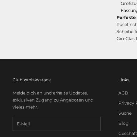
Großzüg
Fassun
Perfekte
Rosefinch
Scheibe f
Gin-Glas f
Club Whiskystack
Links
Melde dich an und erhalte Updates,
AGB
exklusiven Zugang zu Angeboten und
Privacy 
vieles mehr.
Suche
Blog
Geschäf