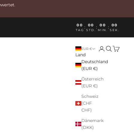
ewertet.
00
00
00
00
:
:
:
TAG
STD.
MIN.
SEK.
Anmelden
Suchen
Warenkor
EUR €
Land
Deutschland
(EUR €)
Österreich
(EUR €)
Schweiz
(CHF
CHF)
Dänemark
(DKK)