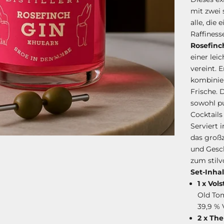
mit zwei 
alle, die
Raffiness
Rosefinc
einer lei
vereint. E
kombinier
Frische. 
sowohl pu
Cocktail
Serviert 
das großz
und Gesc
zum stilv
Set-Inhal
1 x Vol
Old Tom
39,9 % 
2 x Th