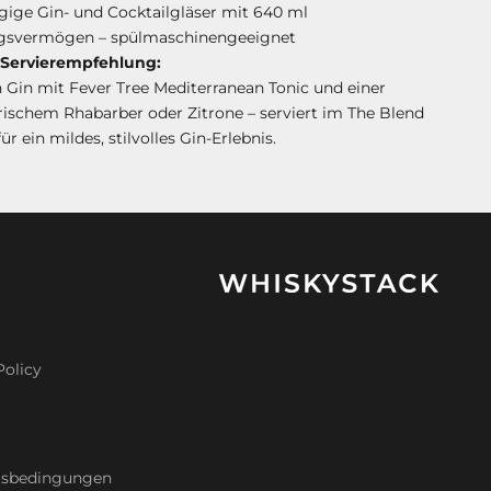
ige Gin- und Cocktailgläser mit 640 ml
gsvermögen – spülmaschinengeeignet
 Servierempfehlung:
 Gin mit Fever Tree Mediterranean Tonic und einer
rischem Rhabarber oder Zitrone – serviert im The Blend
ür ein mildes, stilvolles Gin-Erlebnis.
Policy
tsbedingungen