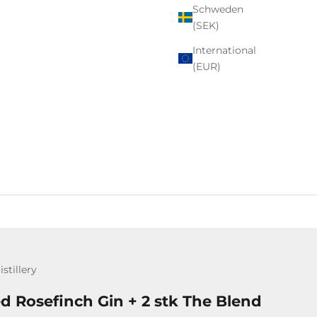
Schweden
(SEK)
International
(EUR)
stillery
ed Rosefinch Gin + 2 stk The Blend