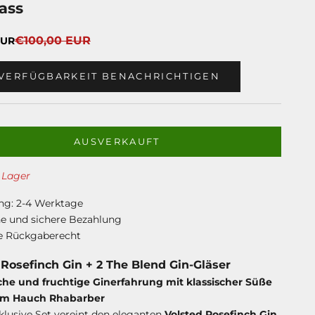
ass
Regulärer Preis
€100,00 EUR
EUR
 VERFÜGBARKEIT BENACHRICHTIGEN
AUSVERKAUFT
 Lager
ng: 2-4 Werktage
he und sichere Bezahlung
e Rückgaberecht
 Rosefinch Gin + 2 The Blend Gin-Gläser
che und fruchtige Ginerfahrung mit klassischer Süße
em Hauch Rhabarber
klusive Set vereint den eleganten
Volsted Rosefinch Gin