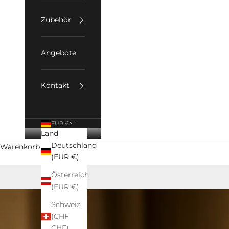
Zubehör
Angebote
Kontakt
EUR €
Land
Deutschland
Warenkorb
(EUR €)
Österreich
(EUR €)
Schweiz
(CHF
CHF)