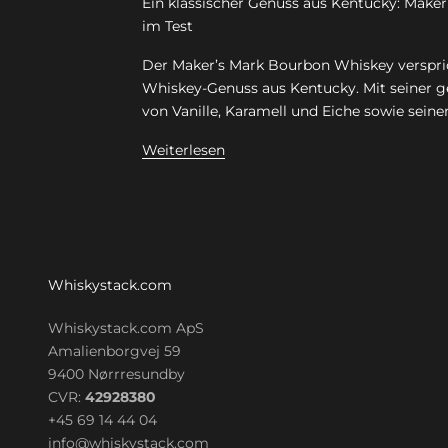
Ein klassischer Genuss aus Kentucky: Make
im Test
Der Maker’s Mark Bourbon Whiskey verspri
Whiskey-Genuss aus Kentucky. Mit seiner g
von Vanille, Karamell und Eiche sowie seine
Weiterlesen
Whiskystack.com
Whiskystack.com ApS
Amalienborgvej 59
9400 Nørrresundby
CVR:
42928380
+45 69 14 44 04
info@whiskystack.com