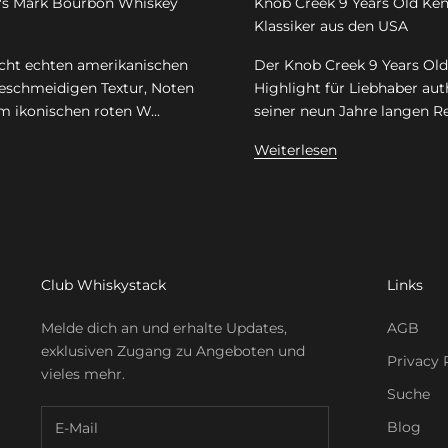
r's Mark Bourbon Whiskey
Knob Creek 9 Years Old Ken
Klassiker aus den USA
cht echten amerikanischen
Der Knob Creek 9 Years Old
eschmeidigen Textur, Noten
Highlight für Liebhaber au
m ikonischen roten W...
seiner neun Jahre langen Re
Weiterlesen
Club Whiskystack
Links
Melde dich an und erhalte Updates,
AGB
exklusiven Zugang zu Angeboten und
Privacy 
vieles mehr.
Suche
Blog