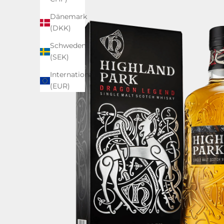
Dänemark
(DKK)
Schweden
(SEK)
International
(EUR)