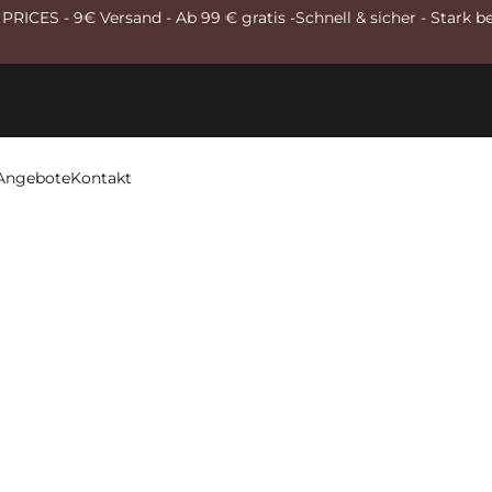
RICES - 9€ Versand - Ab 99 € gratis -Schnell & sicher - Stark b
Angebote
Kontakt