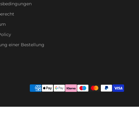
tsbedingungen
erecht
sum
olicy
ung einer Bestellung