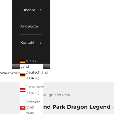
Zubehör
Angebote
Kontakt
EUR €
Land
Deutschland
Warenkorb
(EUR €)
Österreich
(EUR €)
1. Jun 2025
Highland Park
Schweiz
Highland Park Dragon Legend – 
(CHF
CHF)