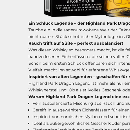
Ein Schluck Legende – der Highland Park Dra
Tauche ein in die sagenumwobene Welt der Orkne
nicht nur ein Stück schottischer Mythologie ins 
Rauch trifft auf Süße – perfekt ausbalanciert
Was diesen Whisky so besonders macht, ist die f
handverlesenen Eichenfässern, die seinen vollen C
Schon beim ersten Schluck offenbaren sich intens
Vielfalt macht ihn sowohl für erfahrene Whiskyge
Inspiriert von alten Legenden – geschaffen fü
Highland Park Dragon Legend ist mehr als nur ei
Whiskyherstellung. Ob als stilvolles Geschenk od
Warum Highland Park Dragon Legend eine exzel
Fein ausbalancierte Mischung aus Rauch und S
Gereift in ausgewählten Eichenfässern für ein
Inspiriert von nordischen Mythen und schottis
Ideal als außergewöhnliches Geschenk oder per
Einzigartige Verbindung von Tradition und mod