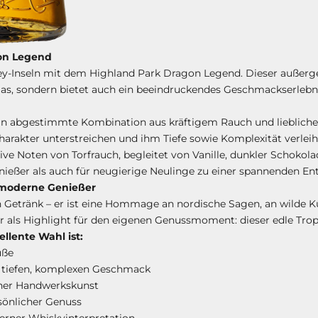
gon Legend
y-Inseln mit dem Highland Park Dragon Legend. Dieser außerg
Glas, sondern bietet auch ein beeindruckendes Geschmackserlebni
ein abgestimmte Kombination aus kräftigem Rauch und lieblicher
harakter unterstreichen und ihm Tiefe sowie Komplexität verleih
ive Noten von Torfrauch, begleitet von Vanille, dunkler Schoko
nießer als auch für neugierige Neulinge zu einer spannenden E
r moderne Genießer
n Getränk – er ist eine Hommage an nordische Sagen, an wilde 
er als Highlight für den eigenen Genussmoment: dieser edle Trop
lente Wahl ist:
üße
en tiefen, komplexen Geschmack
cher Handwerkskunst
sönlicher Genuss
erner Whiskyinterpretation