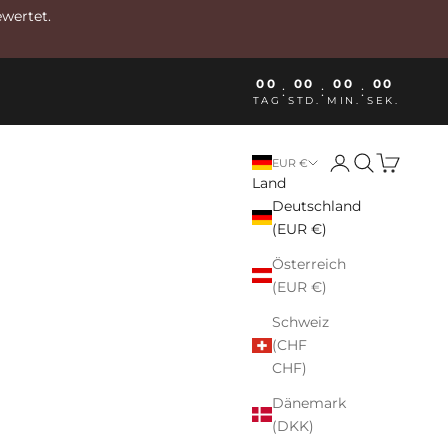
ewertet.
00
00
00
00
:
:
:
TAG
STD.
MIN.
SEK.
Anmelden
Suchen
Warenkor
EUR €
Land
Deutschland
(EUR €)
Österreich
(EUR €)
Schweiz
(CHF
CHF)
Dänemark
(DKK)