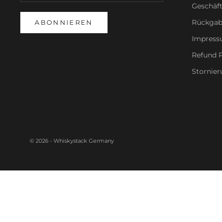
Geschäf
Rückgab
ABONNIEREN
Impres
Refund P
Stornier
© 2026 - Whiskystack Germany