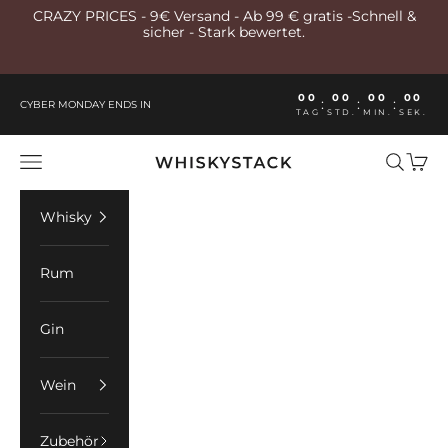
Zum Inhalt springen
CRAZY PRICES - 9€ Versand - Ab 99 € gratis -Schnell &
sicher - Stark bewertet.
00
00
00
00
:
:
:
CYBER MONDAY ENDS IN
TAG
STD.
MIN.
SEK.
Whiskystack Germany
Menü
Suchen
Ware
Whisky
Rum
Gin
Wein
Zubehör