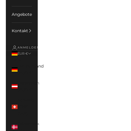
Angebote
Kontakt
ANMELDEN
EUR €
Land
Deutschland
(EUR €)
Österreich
(EUR €)
Schweiz
(CHF
CHF)
Dänemark
(DKK)