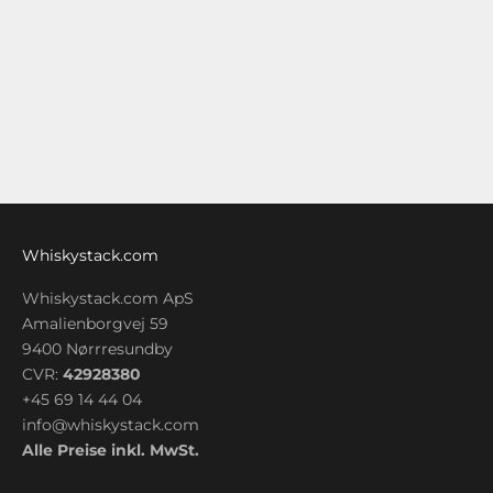
Der Pappy Van Winkle 15 Year Old Family Reserve 2007 ist
einer der gefragtesten Bourbons weltweit. Er beeindruckt
durch 15 Jahre Reifung in amerikanischen Eichenfässern,
einem Alkoholgehalt von 53....
Weiterlesen
Whiskystack.com
Whiskystack.com ApS
Amalienborgvej 59
9400 Nørrresundby
CVR:
42928380
+45 69 14 44 04
info@whiskystack.com
Alle Preise inkl. MwSt.