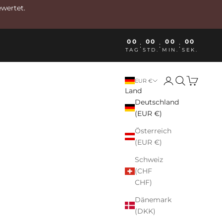
ewertet.
00
00
00
00
:
:
:
TAG
STD.
MIN.
SEK.
Anmelden
Suchen
Warenkor
EUR €
Land
Deutschland
(EUR €)
Österreich
(EUR €)
Schweiz
(CHF
CHF)
Dänemark
(DKK)