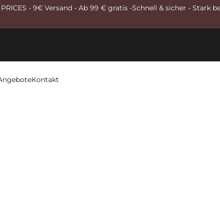
RICES - 9€ Versand - Ab 99 € gratis -Schnell & sicher - Stark b
Angebote
Kontakt