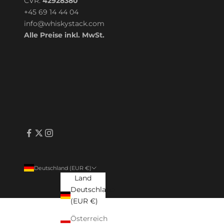
CVR:
42928380
+45 69 14 44 04
info@whiskystack.com
Alle Preise inkl. MwSt.
Deutschland (EUR €)
Land
Deutschland
(EUR €)
Österreich