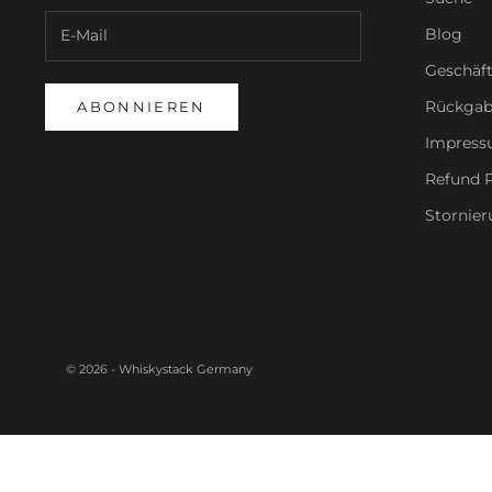
Blog
Geschäf
Rückgab
ABONNIEREN
Impres
Refund P
Stornier
© 2026 - Whiskystack Germany