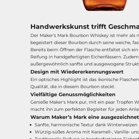
Handwerkskunst trifft Geschma
Der Maker’s Mark Bourbon Whiskey ist mehr als nu
begeistert dieser Bourbon durch seine weiche, fa
Bereits beim Öffnen der Flasche entfaltet sich ein
Reifung in handgefertigten Eichenfässern. Zudem 
außergewöhnlich sanfte und ausgewogene Strukt
Design mit Wiedererkennungswert
Ein optisches Highlight ist das ikonische Flasch
Qualität, die in diesem Bourbon steckt.
Vielfältige Genussmöglichkeiten
Genieße Maker's Mark pur, mit ein paar Tropfen Was
macht ihn zum perfekten Begleiter für jeden Anla
Warum Maker’s Mark eine ausgezeichnete
Sanfte, harmonische Textur dank Winterweizen
Würzig-süßes Aroma mit Karamell-, Vanille- un
Traditionelle Reifung in handgefertigten Eichen