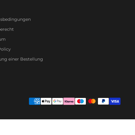
tsbedingungen
erecht
sum
olicy
ung einer Bestellung